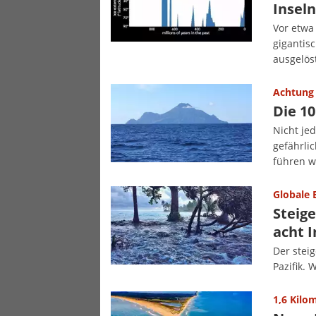
Insel
Vor etwa 
gigantis
ausgelös
Achtung 
Die 10
Nicht jed
gefährli
führen w
Globale
Steig
acht I
Der stei
Pazifik. 
1,6 Kilo