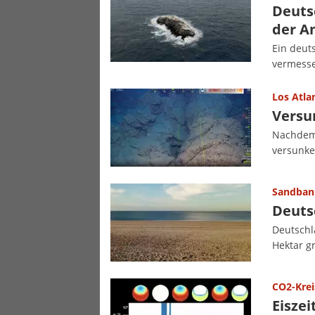
Deuts
der A
Ein deut
vermesse
Los Atla
Versu
Nachdem 
versunken
Sandbank
Deuts
Deutschl
Hektar gr
CO2-Krei
Eiszei