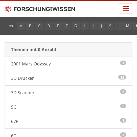
A
B
C
D
E
F
G
H
I
J
K
L
M
Themen mit 0
Anzahl
1
2001 Mars Odyssey
22
3D Drucker
2
3D Scanner
5
5G
1
67P
3
6G