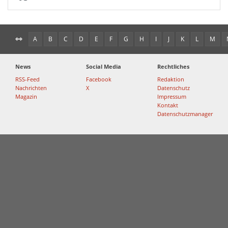
A
B
C
D
E
F
G
H
I
J
K
L
M
News
Social Media
Rechtliches
RSS-Feed
Facebook
Redaktion
Nachrichten
X
Datenschutz
Magazin
Impressum
Kontakt
Datenschutzmanager