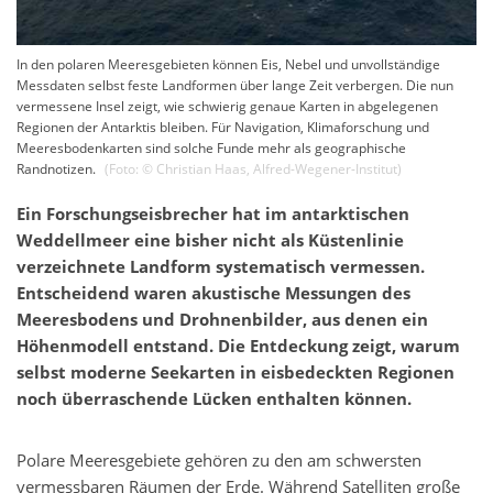
In den polaren Meeresgebieten können Eis, Nebel und unvollständige
Messdaten selbst feste Landformen über lange Zeit verbergen. Die nun
vermessene Insel zeigt, wie schwierig genaue Karten in abgelegenen
Regionen der Antarktis bleiben. Für Navigation, Klimaforschung und
Meeresbodenkarten sind solche Funde mehr als geographische
Randnotizen.
(Foto: ©
Christian Haas
,
Alfred-Wegener-Institut
)
Ein Forschungseisbrecher hat im antarktischen
Weddellmeer eine bisher nicht als Küstenlinie
verzeichnete Landform systematisch vermessen.
Entscheidend waren akustische Messungen des
Meeresbodens und Drohnenbilder, aus denen ein
Höhenmodell entstand. Die Entdeckung zeigt, warum
selbst moderne Seekarten in eisbedeckten Regionen
noch überraschende Lücken enthalten können.
Polare Meeresgebiete gehören zu den am schwersten
vermessbaren Räumen der Erde. Während Satelliten große