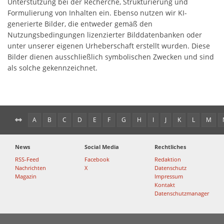
Unterstützung bei der Recherche, Strukturierung und
Formulierung von Inhalten ein. Ebenso nutzen wir KI-
generierte Bilder, die entweder gemäß den
Nutzungsbedingungen lizenzierter Bilddatenbanken oder
unter unserer eigenen Urheberschaft erstellt wurden. Diese
Bilder dienen ausschließlich symbolischen Zwecken und sind
als solche gekennzeichnet.
A
B
C
D
E
F
G
H
I
J
K
L
M
News
Social Media
Rechtliches
RSS-Feed
Facebook
Redaktion
Nachrichten
X
Datenschutz
Magazin
Impressum
Kontakt
Datenschutzmanager