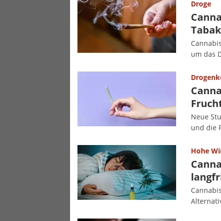
Droge
Canna
Tabak
Cannabis
um das D
Drogen
Canna
Fruch
Neue Stu
und die 
Hohe Wi
Cannab
langfr
Cannabis
Alternat