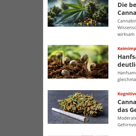
Die b
Canna
Cannabin
Wissensc
wirksam 
Keimimp
Hanfs
deutl
Hanfsame
gleichmä
Kognitiv
Canna
das G
Moderate
Gehirnvo