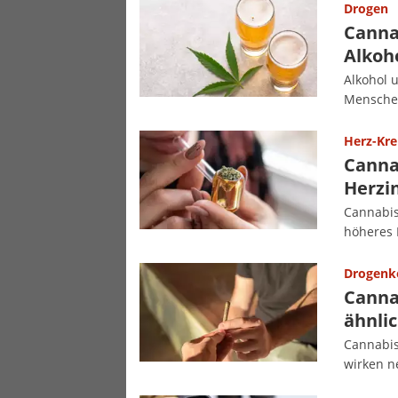
Drogen
Canna
Alkoh
Alkohol 
Menschen
Herz-Kre
Canna
Herzin
Cannabis 
höheres 
Drogen
Canna
ähnlic
Cannabis
wirken n