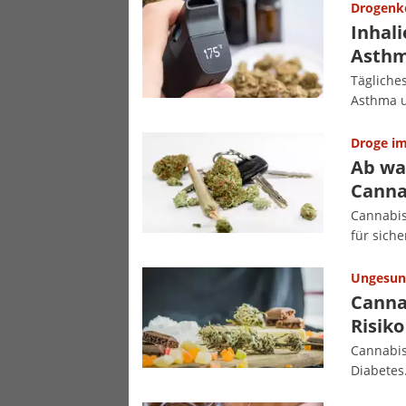
Drogen
Inhal
Asthm
Tägliches
Asthma 
Droge i
Ab wa
Canna
Cannabis
für sich
Ungesun
Canna
Risiko
Cannabis
Diabetes.