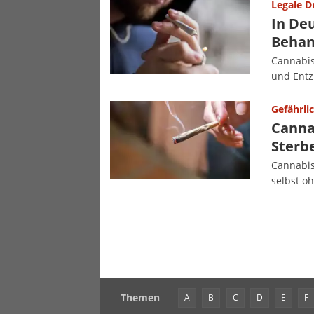
Legale D
In De
Behan
Cannabi
und Entz
Gefährli
Canna
Sterbe
Cannabis
selbst o
Themen
A
B
C
D
E
F