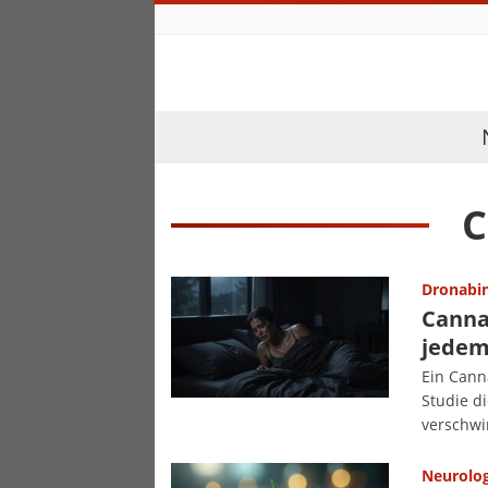
C
Dronabi
Canna
jedem
Ein Canna
Studie d
verschwi
Neurolog