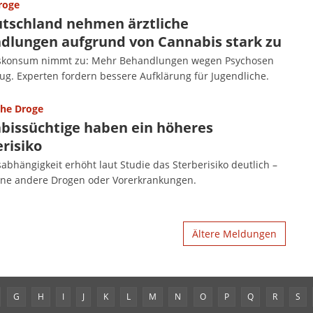
roge
utschland nehmen ärztliche
dlungen aufgrund von Cannabis stark zu
skonsum nimmt zu: Mehr Behandlungen wegen Psychosen
ug. Experten fordern bessere Aufklärung für Jugendliche.
che Droge
bissüchtige haben ein höheres
risiko
abhängigkeit erhöht laut Studie das Sterberisiko deutlich –
hne andere Drogen oder Vorerkrankungen.
Ältere Meldungen
G
H
I
J
K
L
M
N
O
P
Q
R
S