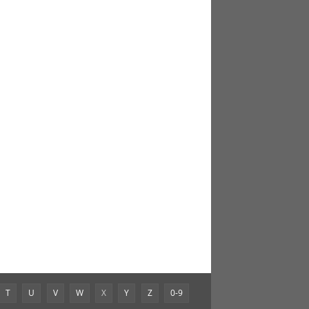
T
U
V
W
X
Y
Z
0-9