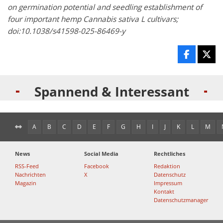
on germination potential and seedling establishment of
four important hemp Cannabis sativa L cultivars;
doi:10.1038/s41598-025-86469-y
Spannend & Interessant
A
B
C
D
E
F
G
H
I
J
K
L
M
News
Social Media
Rechtliches
RSS-Feed
Facebook
Redaktion
Nachrichten
X
Datenschutz
Magazin
Impressum
Kontakt
Datenschutzmanager