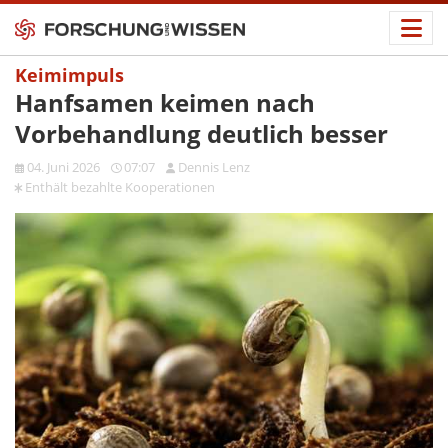
Keimimpuls
Hanfsamen keimen nach
Vorbehandlung deutlich besser
04. Juni 2026
07:07
Dennis Lenz
nenoitarepooK etlhazeb tlähtnE