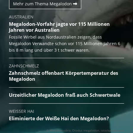
Mehr zum Thema Megalodon
AUSTRALIEN
Megalodon-Vorfahr jagte vor 115 Millionen
Jahren vor Australien
Fossile Wirbel aus Nordaustralien zeigen, dass
Megalodon Verwandte schon vor 115 Millionen Jahren 6
bis 8 m lang und über 3 t schwer waren.
ZAHNSCHMELZ
Zahnschmelz offenbart Körpertemperatur des
Megalodon
Urzeitlicher Megalodon fraß auch Schwertwale
WEISSER HAI
Eliminierte der Weiße Hai den Megalodon?
©
Warpaintcobra
Otodus megalodon
istockphoto.com