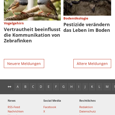
Bodenökologie
Vogelgehirn
Pestizide verändern
Vertrautheit beeinflusst
das Leben im Boden
die Kommunikation von
Zebrafinken
Neuere Meldungen
Ältere Meldungen
A
B
C
D
E
F
G
H
I
J
K
L
M
News
Social Media
Rechtliches
RSS-Feed
Facebook
Redaktion
Nachrichten
X
Datenschutz