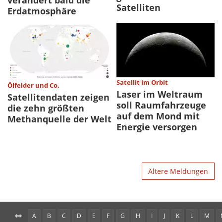
Satelliten
Erdatmosphäre
Satellit im Orbit
Ölfelder und Co.
Laser im Weltraum
Satellitendaten zeigen
soll Raumfahrzeuge
die zehn größten
auf dem Mond mit
Methanquelle der Welt
Energie versorgen
Ältere Meldungen
A
B
C
D
E
F
G
H
I
J
K
L
M