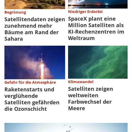
Niedriger Erdorbit
Begrünung
SpaceX plant eine
Satellitendaten zeigen
Million Satelliten als
zunehmend mehr
KI-Rechenzentren im
Bäume am Rand der
Weltraum
Sahara
Klimawandel
Gefahr für die Atmosphäre
Satelliten zeigen
Raketenstarts und
weltweiten
verglühende
Farbwechsel der
Satelliten gefährden
Meere
die Ozonschicht