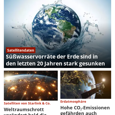
Satellitendaten
Süßwasservorräte der Erde sind in
den letzten 20 Jahren stark gesunken
Erdatmosphäre
Satelliten von Starlink & Co.
Hohe CO₂-Emissionen
Weltraumschrott
gefährden auch
verändert bald die