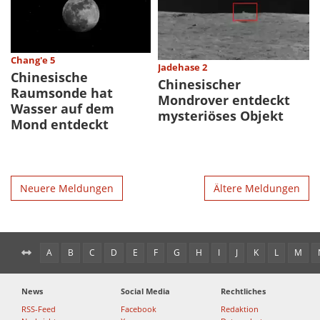
Chang'e 5
Jadehase 2
Chinesische
Chinesischer
Raumsonde hat
Mondrover entdeckt
Wasser auf dem
mysteriöses Objekt
Mond entdeckt
Neuere Meldungen
Ältere Meldungen
A
B
C
D
E
F
G
H
I
J
K
L
M
News
Social Media
Rechtliches
RSS-Feed
Facebook
Redaktion