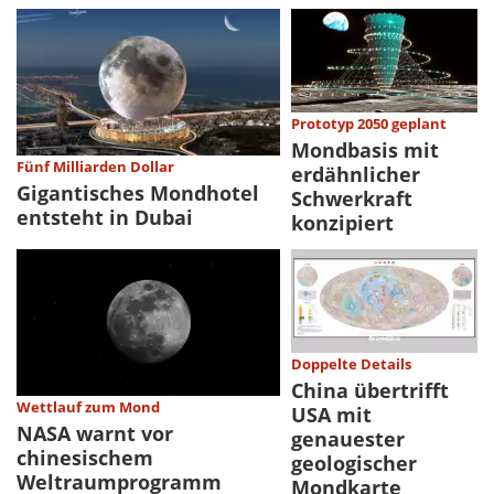
Prototyp 2050 geplant
Mondbasis mit
Fünf Milliarden Dollar
erdähnlicher
Gigantisches Mondhotel
Schwerkraft
entsteht in Dubai
konzipiert
Doppelte Details
China übertrifft
Wettlauf zum Mond
USA mit
NASA warnt vor
genauester
chinesischem
geologischer
Weltraumprogramm
Mondkarte