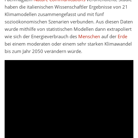
haben die italienischen Wissenschaftler Ergebnisse von 21
Klimamodellen zusammengefasst und mit fünf
sozioökonomischen Szenarien verbunden. Aus diesen Daten
wurde mithilfe von statistischen Modellen dann extrapoliert
wie sich der Energieverbrauch des
Menschen
auf der
Erde
bei einem moderaten oder einem sehr starken Klimawandel
bis zum Jahr 2050 verändern würde.