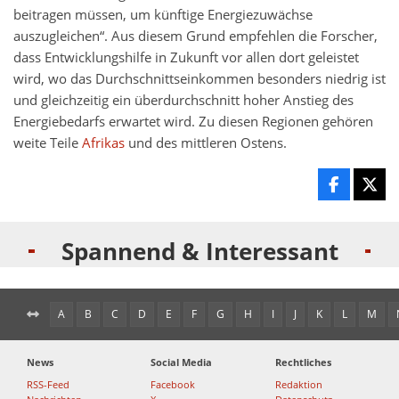
beitragen müssen, um künftige Energiezuwächse
auszugleichen“. Aus diesem Grund empfehlen die Forscher,
dass Entwicklungshilfe in Zukunft vor allen dort geleistet
wird, wo das Durchschnittseinkommen besonders niedrig ist
und gleichzeitig ein überdurchschnitt hoher Anstieg des
Energiebedarfs erwartet wird. Zu diesen Regionen gehören
weite Teile
Afrikas
und des mittleren Ostens.
Spannend & Interessant
A
B
C
D
E
F
G
H
I
J
K
L
M
News
Social Media
Rechtliches
RSS-Feed
Facebook
Redaktion