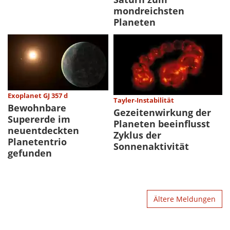
mondreichsten
Planeten
Exoplanet GJ 357 d
Tayler-Instabilität
Bewohnbare
Gezeitenwirkung der
Supererde im
Planeten beeinflusst
neuentdeckten
Zyklus der
Planetentrio
Sonnenaktivität
gefunden
Ältere Meldungen