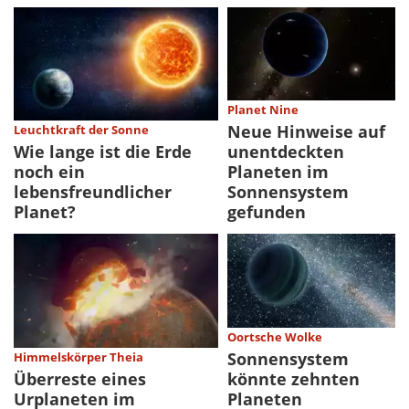
Planet Nine
Neue Hinweise auf
Leuchtkraft der Sonne
unentdeckten
Wie lange ist die Erde
Planeten im
noch ein
Sonnensystem
lebensfreundlicher
gefunden
Planet?
Oortsche Wolke
Sonnensystem
Himmelskörper Theia
könnte zehnten
Überreste eines
Planeten
Urplaneten im