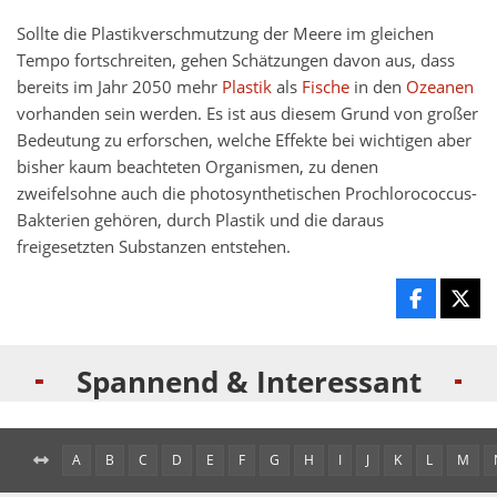
Sollte die Plastikverschmutzung der Meere im gleichen
Tempo fortschreiten, gehen Schätzungen davon aus, dass
bereits im Jahr 2050 mehr
Plastik
als
Fische
in den
Ozeanen
vorhanden sein werden. Es ist aus diesem Grund von großer
Bedeutung zu erforschen, welche Effekte bei wichtigen aber
bisher kaum beachteten Organismen, zu denen
zweifelsohne auch die photosynthetischen Prochlorococcus-
Bakterien gehören, durch Plastik und die daraus
freigesetzten Substanzen entstehen.
Spannend & Interessant
A
B
C
D
E
F
G
H
I
J
K
L
M