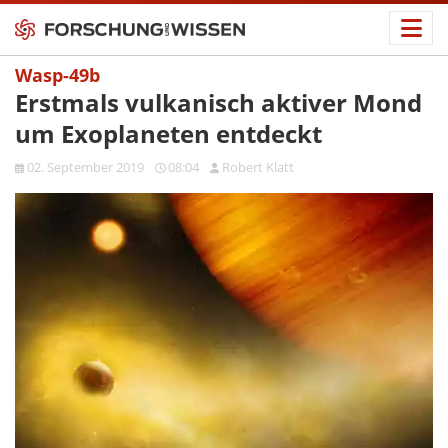
Wasp-49b
Erstmals vulkanisch aktiver Mond
um Exoplaneten entdeckt
02. September 2019
08:04
Robert Klatt