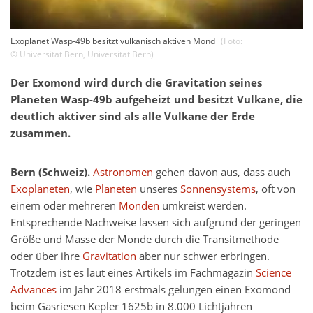
Exoplanet Wasp-49b besitzt vulkanisch aktiven Mond
(Foto:
©
Universität Bern
,
Universität Bern
)
Der Exomond wird durch die Gravitation seines
Planeten Wasp-49b aufgeheizt und besitzt Vulkane, die
deutlich aktiver sind als alle Vulkane der Erde
zusammen.
Bern (Schweiz).
Astronomen
gehen davon aus, dass auch
Exoplaneten
, wie
Planeten
unseres
Sonnensystems
, oft von
einem oder mehreren
Monden
umkreist werden.
Entsprechende Nachweise lassen sich aufgrund der geringen
Größe und Masse der Monde durch die Transitmethode
oder über ihre
Gravitation
aber nur schwer erbringen.
Trotzdem ist es laut eines Artikels im Fachmagazin
Science
Advances
im Jahr 2018 erstmals gelungen einen Exomond
beim Gasriesen Kepler 1625b in 8.000 Lichtjahren