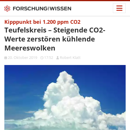
Kipppunkt bei 1.200 ppm CO2
Teufelskreis – Steigende CO2-
Werte zerstören kühlende
Meereswolken
20. Oktober 2019
17:52
Robert Klatt