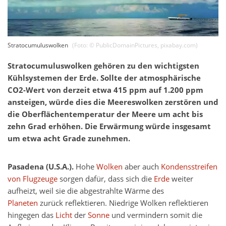
Stratocumuluswolken
(Foto: ©
PublicDomainPictures
,
pixabay.com
)
Stratocumuluswolken gehören zu den wichtigsten
Kühlsystemen der Erde. Sollte der atmosphärische
CO2-Wert von derzeit etwa 415 ppm auf 1.200 ppm
ansteigen, würde dies die Meereswolken zerstören und
die Oberflächentemperatur der Meere um acht bis
zehn Grad erhöhen. Die Erwärmung würde insgesamt
um etwa acht Grade zunehmen.
Pasadena (U.S.A.).
Hohe
Wolken
aber auch
Kondensstreifen
von Flugzeuge
sorgen dafür, dass sich die
Erde
weiter
aufheizt, weil sie die abgestrahlte Wärme des
Planeten
zurück reflektieren. Niedrige Wolken reflektieren
hingegen das
Licht
der
Sonne
und vermindern somit die