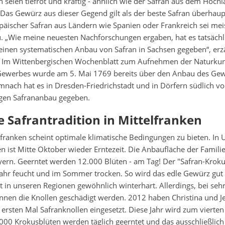
 seien tiefrot und kräftig - ähnlich wie der Safran aus dem Hochl
Das Gewürz aus dieser Gegend gilt als der beste Safran überhaupt
äischer Safran aus Ländern wie Spanien oder Frankreich sei meis
. „Wie meine neuesten Nachforschungen ergaben, hat es tatsächl
einen systematischen Anbau von Safran in Sachsen gegeben“, erzä
. Im Wittenbergischen Wochenblatt zum Aufnehmen der Naturku
ewerbes wurde am 5. Mai 1769 bereits über den Anbau des Ge
nach hat es in Dresden-Friedrichstadt und in Dörfern südlich vo
igen Safrananbau gegeben.
e Safrantradition in Mittelfranken
franken scheint optimale klimatische Bedingungen zu bieten. In 
 ist Mitte Oktober wieder Erntezeit. Die Anbaufläche der Famili
ayern. Geerntet werden 12.000 Blüten - am Tag! Der "Safran-Krok
jahr feucht und im Sommer trocken. So wird das edle Gewürz gut 
st in unseren Regionen gewöhnlich winterhart. Allerdings, bei sehr
nen die Knollen geschädigt werden. 2012 haben Christina und Je
sten Mal Safranknollen eingesetzt. Diese Jahr wird zum vierten 
000 Krokusblüten werden täglich geerntet und das ausschließlich