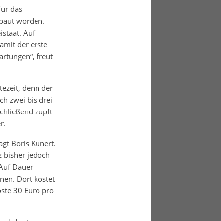
für das
baut worden.
istaat. Auf
amit der erste
artungen“, freut
ezeit, denn der
ch zwei bis drei
schließend zupft
r.
agt Boris Kunert.
 bisher jedoch
„Auf Dauer
nen. Dort kostet
oste 30 Euro pro