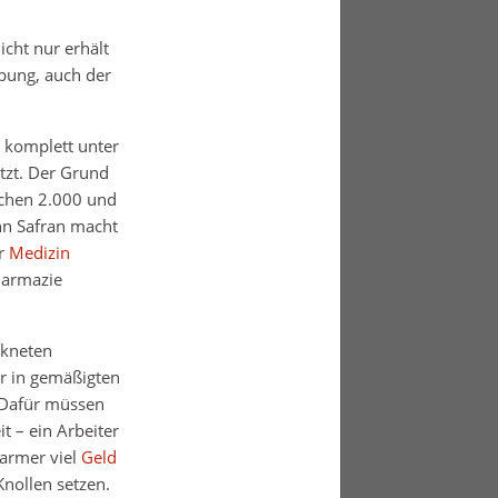
cht nur erhält
rbung, auch der
r komplett unter
tzt. Der Grund
schen 2.000 und
enn Safran macht
er
Medizin
harmazie
ckneten
r in gemäßigten
 Dafür müssen
 – ein Arbeiter
armer viel
Geld
nollen setzen.