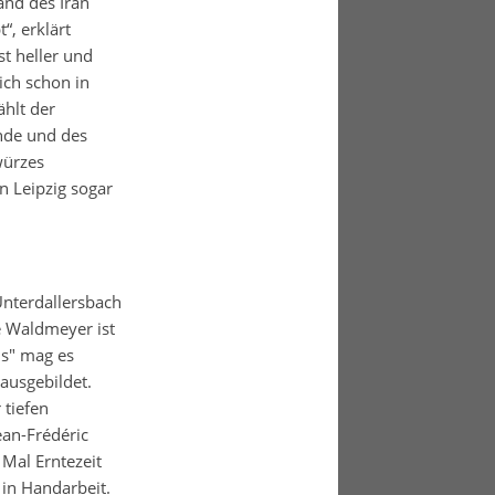
and des Iran
“, erklärt
t heller und
ich schon in
hlt der
nde und des
würzes
n Leipzig sogar
Unterdallersbach
e Waldmeyer ist
us" mag es
ausgebildet.
 tiefen
an-Frédéric
Mal Erntezeit
 in Handarbeit.