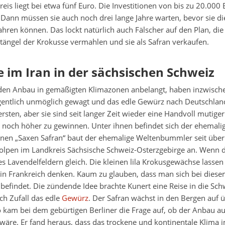
is liegt bei etwa fünf Euro. Die Investitionen von bis zu 20.000 
 Dann müssen sie auch noch drei lange Jahre warten, bevor sie di
ahren können. Das lockt natürlich auch Fälscher auf den Plan, die
Stängel der Krokusse vermahlen und sie als Safran verkaufen.
e im Iran in der sächsischen Schweiz
en Anbau in gemäßigten Klimazonen anbelangt, haben inzwische
gentlich unmöglich gewagt und das edle Gewürz nach Deutschland
ersten, aber sie sind seit langer Zeit wieder eine Handvoll mutiger
noch höher zu gewinnen. Unter ihnen befindet sich der ehemalige
inen „Saxen Safran“ baut der ehemalige Weltenbummler seit über 
tolpen im Landkreis Sächsische Schweiz-Osterzgebirge an. Wenn d
 Lavendelfeldern gleich. Die kleinen lila Krokusgewächse lassen
 in Frankreich denken. Kaum zu glauben, dass man sich bei diese
 befindet. Die zündende Idee brachte Kunert eine Reise in die Sch
ch Zufall das edle
Gewürz
. Der Safran wächst in den Bergen auf 
kam bei dem gebürtigen Berliner die Frage auf, ob der Anbau au
äre. Er fand heraus, dass das trockene und kontinentale Klima i