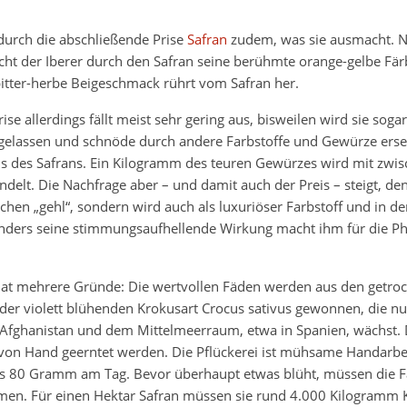
 durch die abschließende Prise
Safran
zudem, was sie ausmacht. Ni
cht der Iberer durch den Safran seine berühmte orange-gelbe Fä
 bitter-herbe Beigeschmack rührt vom Safran her.
ise allerdings fällt meist sehr gering aus, bisweilen wird sie soga
n gelassen und schnöde durch andere Farbstoffe und Gewürze erse
eis des Safrans. Ein Kilogramm des teuren Gewürzes wird mit zwi
delt. Die Nachfrage aber – und damit auch der Preis – steigt, d
chen „gehl“, sondern wird auch als luxuriöser Farbstoff und in d
onders seine stimmungsaufhellende Wirkung macht ihm für die P
hat mehrere Gründe: Die wertvollen Fäden werden aus den getro
der violett blühenden Krokusart Crocus sativus gewonnen, die nu
Afghanistan und dem Mittelmeerraum, etwa in Spanien, wächst.
von Hand geerntet werden. Die Pflückerei ist mühsame Handarbeit
ns 80 Gramm am Tag. Bevor überhaupt etwas blüht, müssen die F
men. Für einen Hektar Safran müssen sie rund 4.000 Kilogramm K