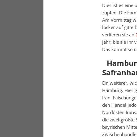
Dies ist es eine
zupfen. Die Fami
Am Vormittag wir
locker auf gitt
verlieren sie an
Jahr, bis sie ih
Das kommt so un
Hamburg
Safranha
Ein weiterer, wi
Hamburg. Hier g
Iran. Fälschung
den Handel jedoc
Nordosten Irans
die zweitgrößte
bayrischen Mitte
Zwischenhändle