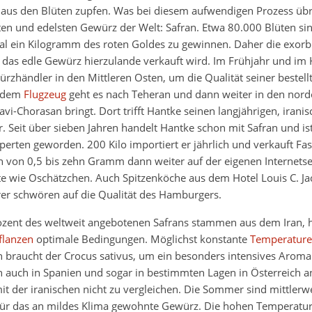
us den Blüten zupfen. Was bei diesem aufwendigen Prozess übrig
ten und edelsten Gewürz der Welt: Safran. Etwa 80.000 Blüten si
l ein Kilogramm des roten Goldes zu gewinnen. Daher die exorb
 das edle Gewürz hierzulande verkauft wird. Im Frühjahr und im H
zhändler in den Mittleren Osten, um die Qualität seiner bestel
t dem
Flugzeug
geht es nach Teheran und dann weiter in den nord
vi-Chorasan bringt. Dort trifft Hantke seinen langjährigen, irani
. Seit über sieben Jahren handelt Hantke schon mit Safran und ist
erten geworden. 200 Kilo importiert er jährlich und verkauft Fa
n von 0,5 bis zehn Gramm dann weiter auf der eigenen Internetse
te wie Oschätzchen. Auch Spitzenköche aus dem Hotel Louis C. J
er schwören auf die Qualität des Hamburgers.
ozent des weltweit angebotenen Safrans stammen aus dem Iran, h
flanzen
optimale Bedingungen. Möglichst konstante
Temperatur
 braucht der Crocus sativus, um ein besonders intensives Aroma 
n auch in Spanien und sogar in bestimmten Lagen in Österreich a
 mit der iranischen nicht zu vergleichen. Die Sommer sind mittlerw
 für das an mildes Klima gewohnte Gewürz. Die hohen Temperatur