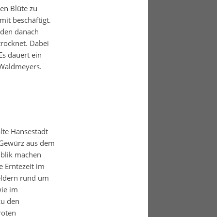
nen Blüte zu
mit beschäftigt.
erden danach
rocknet. Dabei
s dauert ein
n Waldmeyers.
alte Hansestadt
 Gewürz aus dem
ublik machen
e Erntezeit im
eldern rund um
ie im
zu den
roten