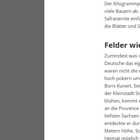
Der Kilogrammpre
viele Bauern ab.
Safranernte einf
die Blätter und 
Felder wi
Zumindest was d
Deutsche das ei
waren nicht die 
hoch pokern um 
Boris Kunert. Se
der Kleinstadt S
blühen, kommt es
an die Provence
tiefsten Sachsen
entdeckte er dur
Metern Höhe. So 
Heimat möglich w