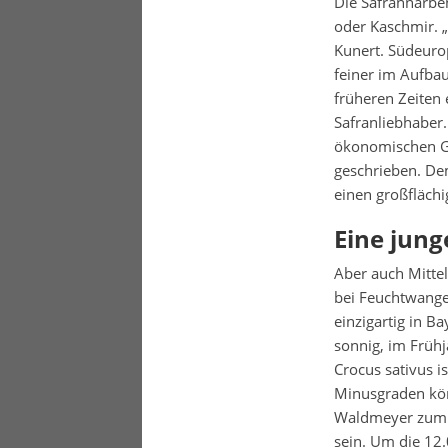
Die Safrannarben
oder Kaschmir. „
Kunert. Südeurop
feiner im Aufbau
früheren Zeiten 
Safranliebhaber
ökonomischen G
geschrieben. Dem
einen großfläch
Eine jung
Aber auch Mittel
bei Feuchtwangen
einzigartig in B
sonnig, im Früh
Crocus sativus i
Minusgraden kön
Waldmeyer zum er
sein. Um die 12.