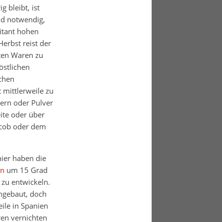
 bleibt, ist
nd notwendig,
itant hohen
erbst reist der
lten Waren zu
östlichen
schen
 mittlerweile zu
sern oder Pulver
ite oder über
acob oder dem
ier haben die
en
um 15 Grad
zu entwickeln.
ngebaut, doch
eile in Spanien
en vernichten