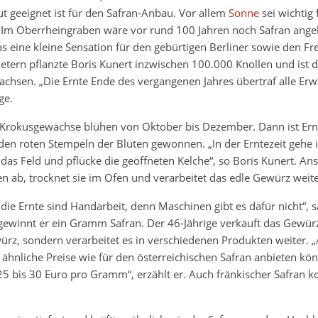
t geeignet ist für den Safran-Anbau. Vor allem
Sonne
sei wichtig 
Im Oberrheingraben wäre vor rund 100 Jahren noch Safran ange
as eine kleine Sensation für den gebürtigen Berliner sowie den Fre
tern pflanzte Boris Kunert inzwischen 100.000 Knollen und ist d
achsen. „Die Ernte Ende des vergangenen Jahres übertraf alle Erw
ge.
n Krokusgewächse blühen von Oktober bis Dezember. Dann ist Ernt
den roten Stempeln der Blüten gewonnen. „In der Erntezeit gehe i
 das Feld und pflücke die geöffneten Kelche“, so Boris Kunert. An
en ab, trocknet sie im Ofen und verarbeitet das edle Gewürz weite
ie Ernte sind Handarbeit, denn Maschinen gibt es dafür nicht“, s
gewinnt er ein Gramm Safran. Der 46-Jährige verkauft das Gewürz
ürz, sondern verarbeitet es in verschiedenen Produkten weiter. 
ähnliche Preise wie für den österreichischen Safran anbieten kön
 bis 30 Euro pro Gramm“, erzählt er. Auch fränkischer Safran k