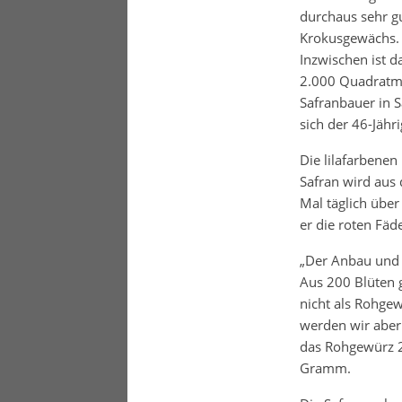
durchaus sehr gu
Krokusgewächs. 
Inzwischen ist d
2.000 Quadratme
Safranbauer in S
sich der 46-Jähri
Die lilafarbene
Safran wird aus 
Mal täglich über
er die roten Fäd
„Der Anbau und d
Aus 200 Blüten 
nicht als Rohgew
werden wir aber 
das Rohgewürz 25
Gramm.