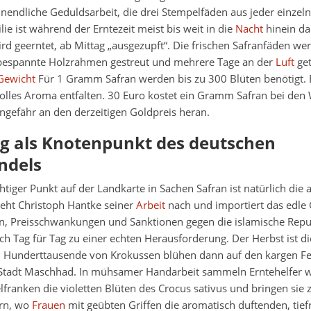
 unendliche Geduldsarbeit, die drei Stempelfäden aus jeder einzel
lie ist während der Erntezeit meist bis weit in die
Nacht
hinein da
d geerntet, ab Mittag „ausgezupft“. Die frischen Safranfäden w
erbespannte Holzrahmen gestreut und mehrere Tage an der
Luft
get
Gewicht
Für 1 Gramm Safran werden bis zu 300 Blüten benötigt. E
r volles Aroma entfalten. 30 Euro kostet ein Gramm Safran bei de
gefähr an den derzeitigen Goldpreis heran.
 als Knotenpunkt des deutschen
ndels
chtiger Punkt auf der Landkarte in Sachen Safran ist natürlich die 
eht Christoph Hantke seiner
Arbeit
nach und importiert das edle
en, Preisschwankungen und Sanktionen gegen die islamische Rep
h Tag für Tag zu einer echten Herausforderung. Der Herbst ist di
. Hunderttausende von Krokussen blühen dann auf den kargen F
 Stadt Maschhad. In mühsamer Handarbeit sammeln Erntehelfer w
lfranken die violetten Blüten des Crocus sativus und bringen sie 
rn, wo
Frauen
mit geübten Griffen die aromatisch duftenden, tief