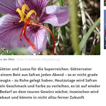
rz der Welt.
(Foto: ©
Saravask
,
wikipedia.org
)
 Götter und Luxus für die Superreichen. Göttervater
f einem Bett aus Safran jeden Abend – so er nicht grade
ugte – zu Ruhe gelegt haben. Heutzutage wird Safran
ln Geschmack und Farbe zu verleihen, es ist auf wieder
r Bedarf an dem teuren Gewürz wächst. Inzwischen wird
ebaut und könnte in nicht allzu ferner Zukunft