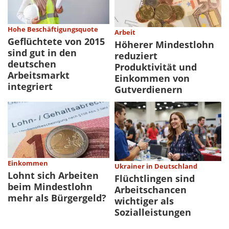
Hohe Beschäftigungsquote
Arbeit
Geflüchtete von 2015
Höherer Mindestlohn
sind gut in den
reduziert
deutschen
Produktivität und
Arbeitsmarkt
Einkommen von
integriert
Gutverdienern
Einkommen
Ukrainer in Deutschland
Lohnt sich Arbeiten
Flüchtlingen sind
beim Mindestlohn
Arbeitschancen
mehr als Bürgergeld?
wichtiger als
Sozialleistungen