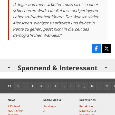
„Länger und mehr arbeiten muss nicht zu einer
schlechteren Work-Life-Balance und geringerer
Lebenszufriedenheit führen. Der Wunsch vieler
Menschen, weniger zu arbeiten und früher in
Rente zu gehen, passt nicht in die Zeit des
demografischen Wandels.“
Spannend & Interessant
A
B
C
D
E
F
G
H
I
J
K
L
M
News
Social Media
Rechtliches
RSS-Feed
Facebook
Redaktion
Nachrichten
X
Datenschutz
Magazin
Impressum