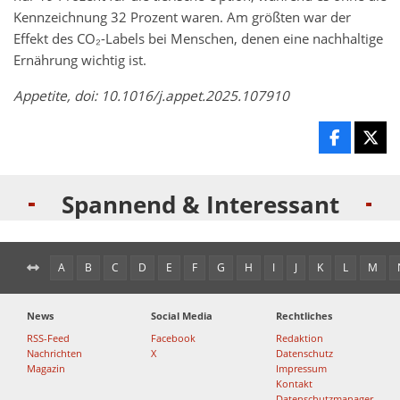
Kennzeichnung 32 Prozent waren. Am größten war der
Effekt des CO₂-Labels bei Menschen, denen eine nachhaltige
Ernährung wichtig ist.
Appetite, doi: 10.1016/j.appet.2025.107910
Spannend & Interessant
A
B
C
D
E
F
G
H
I
J
K
L
M
News
Social Media
Rechtliches
RSS-Feed
Facebook
Redaktion
Nachrichten
X
Datenschutz
Magazin
Impressum
Kontakt
Datenschutzmanager