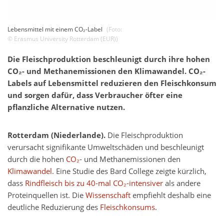
Lebensmittel mit einem CO₂-Label
(Foto:
©
Erasmus University Rotterdam (EUR)
)
Die Fleischproduktion beschleunigt durch ihre hohen
CO₂- und Methanemissionen den Klimawandel. CO₂-
Labels auf Lebensmittel reduzieren den Fleischkonsum
und sorgen dafür, dass Verbraucher öfter eine
pflanzliche Alternative nutzen.
Rotterdam (Niederlande).
Die Fleischproduktion
verursacht signifikante Umweltschäden und beschleunigt
durch die hohen
CO₂
- und Methanemissionen den
Klimawandel
. Eine Studie des Bard College zeigte kürzlich,
dass
Rindfleisch bis zu 40-mal CO₂-intensiver
als andere
Proteinquellen ist. Die
Wissenschaft
empfiehlt deshalb eine
deutliche Reduzierung des
Fleischkonsums
.