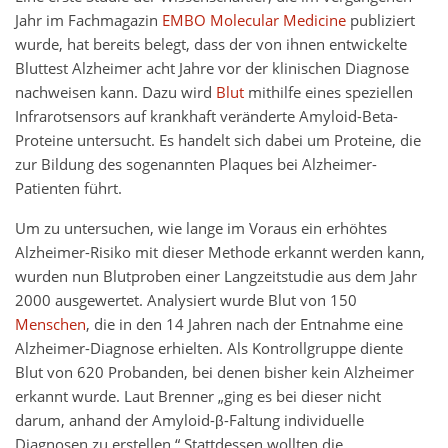
Jahr im Fachmagazin
EMBO Molecular Medicine
publiziert
wurde, hat bereits belegt, dass der von ihnen entwickelte
Bluttest Alzheimer acht Jahre vor der klinischen Diagnose
nachweisen kann. Dazu wird
Blut
mithilfe eines speziellen
Infrarotsensors auf krankhaft veränderte Amyloid-Beta-
Proteine untersucht. Es handelt sich dabei um Proteine, die
zur Bildung des sogenannten Plaques bei Alzheimer-
Patienten führt.
Um zu untersuchen, wie lange im Voraus ein erhöhtes
Alzheimer-Risiko mit dieser Methode erkannt werden kann,
wurden nun Blutproben einer Langzeitstudie aus dem Jahr
2000 ausgewertet. Analysiert wurde Blut von 150
Menschen
, die in den 14 Jahren nach der Entnahme eine
Alzheimer-Diagnose erhielten. Als Kontrollgruppe diente
Blut von 620 Probanden, bei denen bisher kein Alzheimer
erkannt wurde. Laut Brenner „ging es bei dieser nicht
darum, anhand der Amyloid-β-Faltung individuelle
Diagnosen zu erstellen.“ Stattdessen wollten die