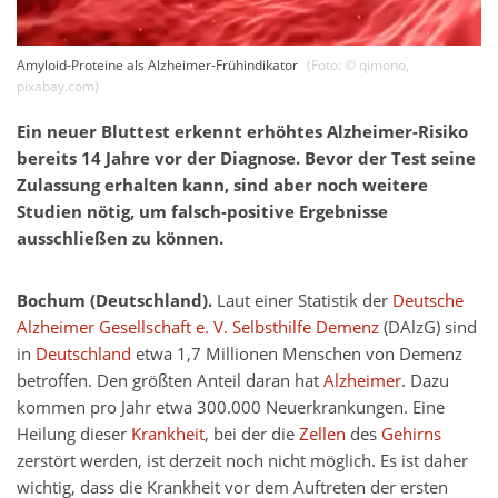
Amyloid-Proteine als Alzheimer-Frühindikator
(Foto: ©
qimono
,
pixabay.com
)
Ein neuer Bluttest erkennt erhöhtes Alzheimer-Risiko
bereits 14 Jahre vor der Diagnose. Bevor der Test seine
Zulassung erhalten kann, sind aber noch weitere
Studien nötig, um falsch-positive Ergebnisse
ausschließen zu können.
Bochum (Deutschland).
Laut einer Statistik der
Deutsche
Alzheimer Gesellschaft e. V. Selbsthilfe Demenz
(DAlzG) sind
in
Deutschland
etwa 1,7 Millionen Menschen von Demenz
betroffen. Den größten Anteil daran hat
Alzheimer
. Dazu
kommen pro Jahr etwa 300.000 Neuerkrankungen. Eine
Heilung dieser
Krankheit
, bei der die
Zellen
des
Gehirns
zerstört werden, ist derzeit noch nicht möglich. Es ist daher
wichtig, dass die Krankheit vor dem Auftreten der ersten