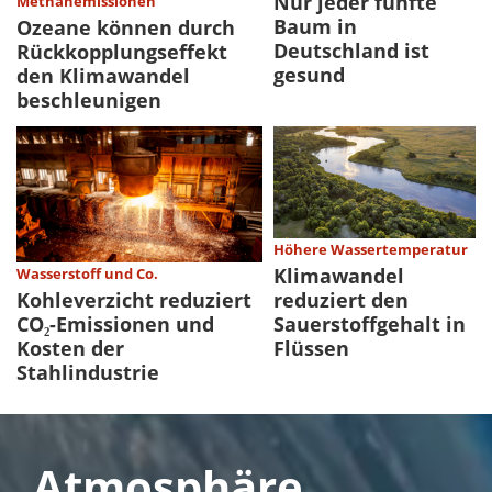
Nur jeder fünfte
Methanemissionen
Baum in
Ozeane können durch
Deutschland ist
Rückkopplungseffekt
gesund
den Klimawandel
beschleunigen
Höhere Wassertemperatur
Klimawandel
Wasserstoff und Co.
reduziert den
Kohleverzicht reduziert
Sauerstoffgehalt in
CO₂-Emissionen und
Flüssen
Kosten der
Stahlindustrie
Atmosphäre