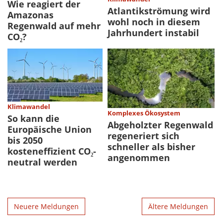
Wie reagiert der
Atlantikströmung wird
Amazonas
wohl noch in diesem
Regenwald auf mehr
Jahrhundert instabil
CO₂?
Klimawandel
Komplexes Ökosystem
So kann die
Abgeholzter Regenwald
Europäische Union
regeneriert sich
bis 2050
schneller als bisher
kosteneffizient CO₂-
angenommen
neutral werden
Neuere Meldungen
Ältere Meldungen