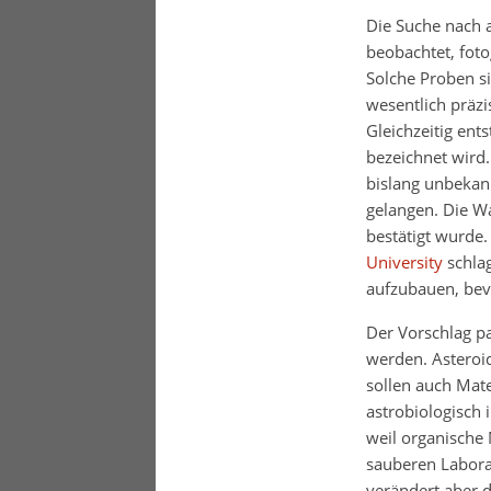
Die Suche nach 
beobachtet, foto
Solche Proben si
wesentlich präz
Gleichzeitig ent
bezeichnet wird.
bislang unbekan
gelangen. Die Wa
bestätigt wurde.
University
schlag
aufzubauen, bev
Der Vorschlag pa
werden. Asteroid
sollen auch Mat
astrobiologisch 
weil organische 
sauberen Labora
verändert aber d