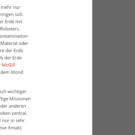
t mehr nur
ingen soll.
er Erde mit
 Roboters.
skontamination
 Material oder
re der Erde
lb der Erde
r
McGill
uf dem Mond
sch wichtiger
ftige Missionen
oder anderen
roben zentral,
 nur in sehr
eue Ansatz