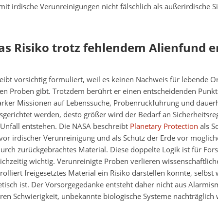
it irdische Verunreinigungen nicht fälschlich als außerirdische S
 Risiko trotz fehlendem Alienfund e
eibt vorsichtig formuliert, weil es keinen Nachweis für lebende 
chen Proben gibt. Trotzdem berührt er einen entscheidenden Pun
tärker Missionen auf Lebenssuche, Probenrückführung und dauer
erichtet werden, desto größer wird der Bedarf an Sicherheitsreg
 Unfall entstehen. Die NASA beschreibt
Planetary Protection
als S
r irdischer Verunreinigung und als Schutz der Erde vor möglich
rch zurückgebrachtes Material. Diese doppelte Logik ist für Fo
eichzeitig wichtig. Verunreinigte Proben verlieren wissenschaftlic
lliert freigesetztes Material ein Risiko darstellen könnte, selbst
etisch ist. Der Vorsorgegedanke entsteht daher nicht aus Alarmi
ren Schwierigkeit, unbekannte biologische Systeme nachträglich 