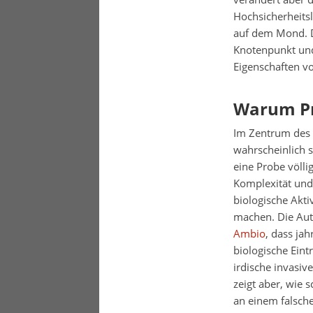
Hochsicherheitsl
auf dem Mond. De
Knotenpunkt und
Eigenschaften vo
Warum Pr
Im Zentrum des 
wahrscheinlich 
eine Probe völli
Komplexität und
biologische Akti
machen. Die Aut
Ambio
, dass ja
biologische Eint
irdische invasi
zeigt aber, wie
an einem falsche