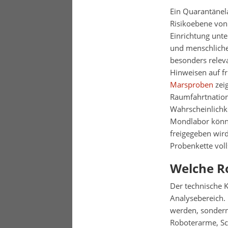
Ein Quarantänel
Risikoebene von 
Einrichtung unt
und menschliche
besonders relev
Hinweisen auf f
Marsproben
zeig
Raumfahrtnation
Wahrscheinlichke
Mondlabor könnt
freigegeben wird
Probenkette voll
Welche Ro
Der technische K
Analysebereich.
werden, sondern
Roboterarme, Sc