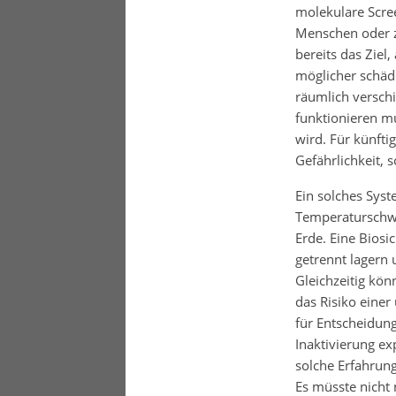
molekulare Scre
Menschen oder z
bereits das Ziel
möglicher schäd
räumlich verschi
funktionieren mu
wird. Für künfti
Gefährlichkeit, 
Ein solches Sys
Temperaturschwa
Erde. Eine Biosi
getrennt lagern
Gleichzeitig kö
das Risiko einer
für Entscheidun
Inaktivierung ex
solche Erfahrun
Es müsste nicht