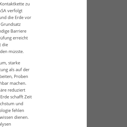
Kontaktkette zu
SA verfolgt
und die Erde vor
 Grundsatz
ndige Barriere
rüfung erreicht
 die
rden müsste.
um, starke
ung als auf der
rbeiten, Proben
chbar machen.
äre reduziert
Erde schafft Zeit
achstum und
ologie fehlen
wissen dienen.
alysen