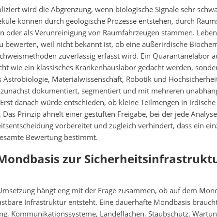
iziert wird die Abgrenzung, wenn biologische Signale sehr schwa
küle können durch geologische Prozesse entstehen, durch Raum
n oder als Verunreinigung von Raumfahrzeugen stammen. Leben
 bewerten, weil nicht bekannt ist, ob eine außerirdische Bioche
achweismethoden zuverlässig erfasst wird. Ein Quarantänelabor
cht wie ein klassisches Krankenhauslabor gedacht werden, sonder
Astrobiologie, Materialwissenschaft, Robotik und Hochsicherheit
 zunächst dokumentiert, segmentiert und mit mehreren unabhä
Erst danach würde entschieden, ob kleine Teilmengen in irdische
 Das Prinzip ähnelt einer gestuften Freigabe, bei der jede Analys
itsentscheidung vorbereitet und zugleich verhindert, dass ein ein
gesamte Bewertung bestimmt.
Mondbasis zur Sicherheitsinfrastruk
 Umsetzung hängt eng mit der Frage zusammen, ob auf dem Mon
stbare Infrastruktur entsteht. Eine dauerhafte Mondbasis brauch
ng, Kommunikationssysteme, Landeflächen, Staubschutz, Wartu