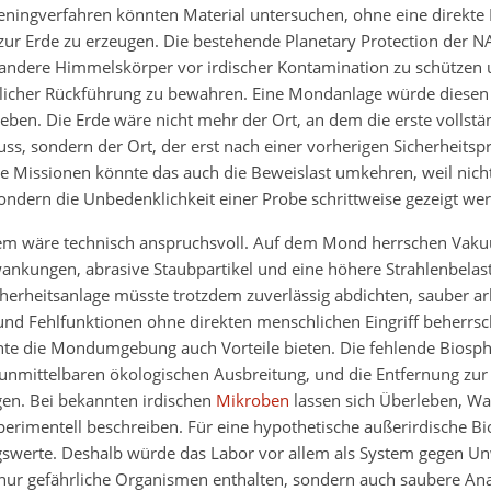
eningverfahren könnten Material untersuchen, ohne eine direkte 
ur Erde zu erzeugen. Die bestehende Planetary Protection der NA
, andere Himmelskörper vor irdischer Kontamination zu schützen 
licher Rückführung zu bewahren. Eine Mondanlage würde diesen
eben. Die Erde wäre nicht mehr der Ort, an dem die erste vollstä
ss, sondern der Ort, der erst nach einer vorherigen Sicherheitsp
ge Missionen könnte das auch die Beweislast umkehren, weil nicht
sondern die Unbedenklichkeit einer Probe schrittweise gezeigt we
tem wäre technisch anspruchsvoll. Auf dem Mond herrschen Vaku
nkungen, abrasive Staubpartikel und eine höhere Strahlenbelast
cherheitsanlage müsste trotzdem zuverlässig abdichten, sauber a
 und Fehlfunktionen ohne direkten menschlichen Eingriff beherrs
nnte die Mondumgebung auch Vorteile bieten. Die fehlende Biosph
 unmittelbaren ökologischen Ausbreitung, und die Entfernung zur 
gen. Bei bekannten irdischen
Mikroben
lassen sich Überleben, W
perimentell beschreiben. Für eine hypothetische außerirdische Bi
gswerte. Deshalb würde das Labor vor allem als System gegen Un
 nur gefährliche Organismen enthalten, sondern auch saubere An