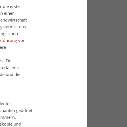
 die erste
n einer
andwirtschaft
ystem ist das
logischen
kführung von
ere
s. Ein
erial erst
rde und die
ienter
onauten geöffnet
Kammern.
oskopie und