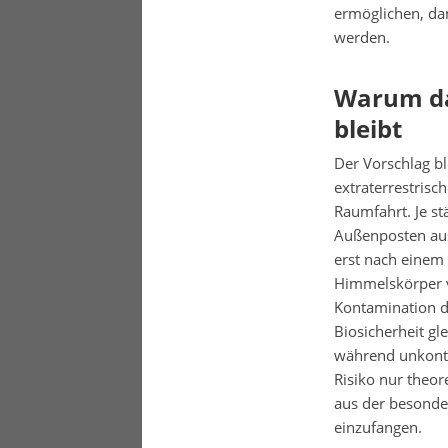
ermöglichen, dam
werden.
Warum das
bleibt
Der Vorschlag bl
extraterrestris
Raumfahrt. Je s
Außenposten ausg
erst nach einem
Himmelskörper vo
Kontamination du
Biosicherheit gl
während unkontro
Risiko nur theor
aus der besonde
einzufangen.