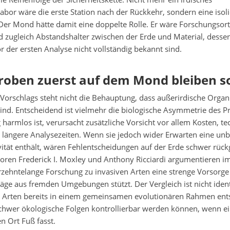
abor wäre die erste Station nach der Rückkehr, sondern eine isoli
r Mond hätte damit eine doppelte Rolle. Er wäre Forschungsort,
 zugleich Abstandshalter zwischen der Erde und Material, dessen
r der ersten Analyse nicht vollständig bekannt sind.
oben zuerst auf dem Mond bleiben so
Vorschlags steht nicht die Behauptung, dass außerirdische Orga
sind. Entscheidend ist vielmehr die biologische Asymmetrie des 
g harmlos ist, verursacht zusätzliche Vorsicht vor allem Kosten, t
 längere Analysezeiten. Wenn sie jedoch wider Erwarten eine un
vität enthält, wären Fehlentscheidungen auf der Erde schwer rück
oren Frederick I. Moxley und Anthony Ricciardi argumentieren i
hrzehntelange Forschung zu invasiven Arten eine strenge Vorsorg
räge aus fremden Umgebungen stützt. Der Vergleich ist nicht ident
ve Arten bereits in einem gemeinsamen evolutionären Rahmen ents
 schwer ökologische Folgen kontrollierbar werden können, wenn 
n Ort Fuß fasst.