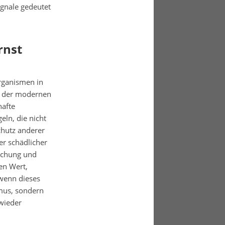
ignale gedeutet
rnst
Organismen in
kt der modernen
hafte
eln, die nicht
chutz anderer
er schädlicher
rschung und
hen Wert,
 wenn dieses
smus, sondern
wieder