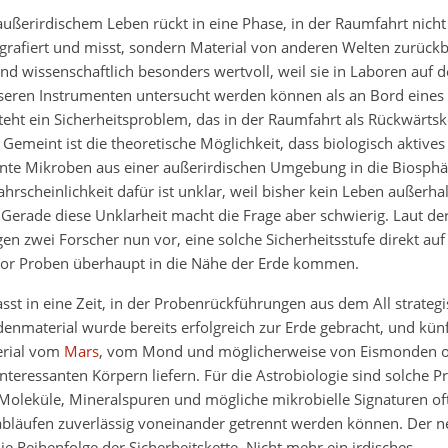
außerirdischem Leben rückt in eine Phase, in der Raumfahrt nich
grafiert und misst, sondern Material von anderen Welten zurückbr
nd wissenschaftlich besonders wertvoll, weil sie in Laboren auf d
iseren Instrumenten untersucht werden können als an Bord eines
steht ein Sicherheitsproblem, das in der Raumfahrt als Rückwärt
 Gemeint ist die theoretische Möglichkeit, dass biologisch aktives
nte Mikroben aus einer außerirdischen Umgebung in die Biosphä
hrscheinlichkeit dafür ist unklar, weil bisher kein Leben außerha
 Gerade diese Unklarheit macht die Frage aber schwierig. Laut de
en zwei Forscher nun vor, eine solche Sicherheitsstufe direkt a
or Proben überhaupt in die Nähe der Erde kommen.
sst in eine Zeit, in der Probenrückführungen aus dem All strategi
enmaterial wurde bereits erfolgreich zur Erde gebracht, und kün
erial vom
Mars
, vom Mond und möglicherweise von Eismonden 
interessanten Körpern liefern. Für die Astrobiologie sind solche P
Moleküle, Mineralspuren und mögliche mikrobielle Signaturen oft
bläufen zuverlässig voneinander getrennt werden können. Der n
ie Reihenfolge der Sicherheitskette. Nicht mehr ein irdisches