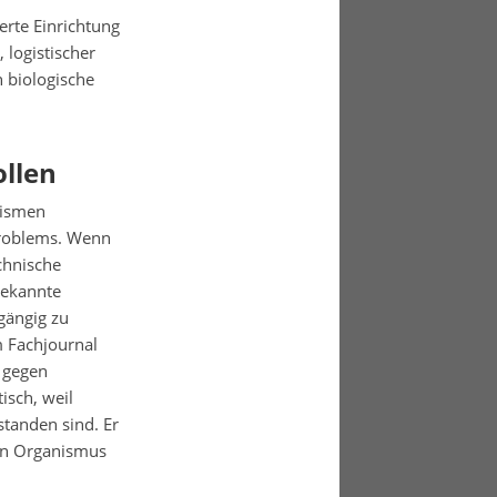
erte Einrichtung
 logistischer
 biologische
llen
nismen
Problems. Wenn
echnische
bekannte
gängig zu
m Fachjournal
e gegen
isch, weil
tanden sind. Er
ein Organismus