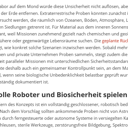
abor auf dem Mond würde diese Unsicherheit nicht auflösen, aber
der Erde entfernen. Extraterrestrische Proben könnten zunächst i
ersucht werden, die räumlich von Ozeanen, Böden, Atmosphäre, L
n Siedlungen getrennt ist. Für Material aus dem inneren Sonnens
ant, weil Missionen zunehmend gezielt nach chemischen und geo
rühere oder gegenwärtige Lebensräume suchen. Die
geplante Rüc
t, wie konkret solche Szenarien inzwischen werden. Sobald mehr
en und private Unternehmen Proben sammeln, steigt zudem die
it paralleler Missionen mit unterschiedlichen Sicherheitsstandard
e deshalb auch ein gemeinsamer Kontrollpunkt sein, an dem Mat
, wenn seine biologische Unbedenklichkeit belastbar geprüft wu
ständig dokumentiert ist.
lle Roboter und Biosicherheit spielen
ern des Konzepts ist ein vollständig geschlossener, robotisch bed
 Nach dem Vorschlag sollten ankommende Proben nicht von Astr
 durch ferngesteuerte oder autonome Systeme in versiegelten 
hleusen, sterile Werkzeuge, zerstörungsfreie Bildgebung, Spektr