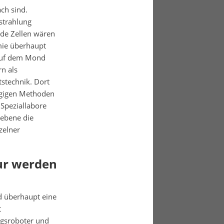
ch sind.
strahlung
de Zellen wären
mie überhaupt
 auf dem Mond
n als
stechnik. Dort
ngigen Methoden
 Speziallabore
eebene die
zelner
tur werden
d überhaupt eine
t
ngsroboter und