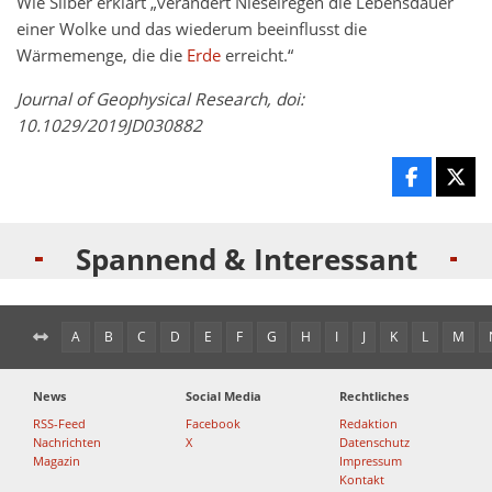
Wie Silber erklärt „verändert Nieselregen die Lebensdauer
einer Wolke und das wiederum beeinflusst die
Wärmemenge, die die
Erde
erreicht.“
Journal of Geophysical Research, doi:
10.1029/2019JD030882
Spannend & Interessant
A
B
C
D
E
F
G
H
I
J
K
L
M
News
Social Media
Rechtliches
RSS-Feed
Facebook
Redaktion
Nachrichten
X
Datenschutz
Magazin
Impressum
Kontakt