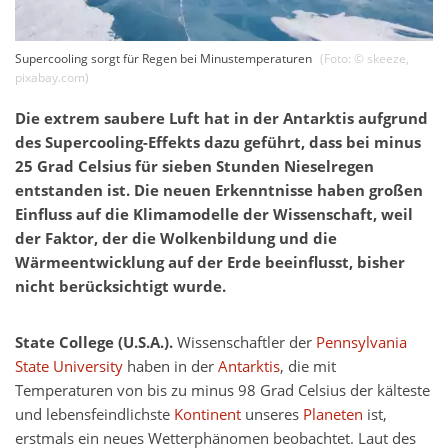
Supercooling sorgt für Regen bei Minustemperaturen
(Foto: ©
skeeze
,
pixabay.com
)
Die extrem saubere Luft hat in der Antarktis aufgrund
des Supercooling-Effekts dazu geführt, dass bei minus
25 Grad Celsius für sieben Stunden Nieselregen
entstanden ist. Die neuen Erkenntnisse haben großen
Einfluss auf die Klimamodelle der Wissenschaft, weil
der Faktor, der die Wolkenbildung und die
Wärmeentwicklung auf der Erde beeinflusst, bisher
nicht berücksichtigt wurde.
State College (U.S.A.).
Wissenschaftler der
Pennsylvania
State University
haben in der
Antarktis
, die mit
Temperaturen von bis zu minus 98 Grad Celsius der kälteste
und lebensfeindlichste
Kontinent
unseres
Planeten
ist,
erstmals ein neues Wetterphänomen beobachtet. Laut des