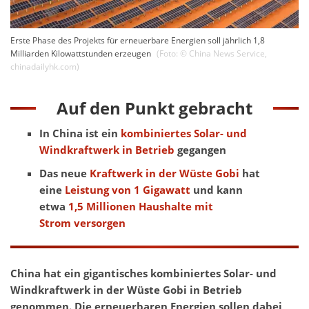
Erste Phase des Projekts für erneuerbare Energien soll jährlich 1,8
Milliarden Kilowattstunden erzeugen
(Foto: ©
China News Service
,
chinadailyhk.com
)
Auf den Punkt gebracht
In China ist ein
kombiniertes Solar- und
Windkraftwerk in Betrieb
gegangen
Das neue
Kraftwerk in der Wüste Gobi
hat
eine
Leistung von 1 Gigawatt
und kann
etwa
1,5 Millionen Haushalte mit
Strom versorgen
China hat ein gigantisches kombiniertes Solar- und
Windkraftwerk in der Wüste Gobi in Betrieb
genommen. Die erneuerbaren Energien sollen dabei