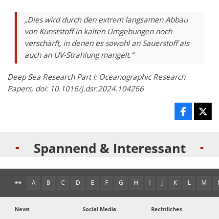
„Dies wird durch den extrem langsamen Abbau
von Kunststoff in kalten Umgebungen noch
verschärft, in denen es sowohl an Sauerstoff als
auch an UV-Strahlung mangelt.“
Deep Sea Research Part I: Oceanographic Research
Papers, doi: 10.1016/j.dsr.2024.104266
Spannend & Interessant
A
B
C
D
E
F
G
H
I
J
K
L
M
News
Social Media
Rechtliches