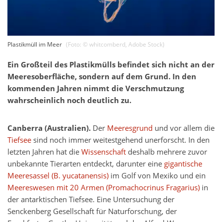
Plastikmüll im Meer
(Foto: ©
whitcomberd
,
Adobe Stock
)
Ein Großteil des Plastikmülls befindet sich nicht an der
Meeresoberfläche, sondern auf dem Grund. In den
kommenden Jahren nimmt die Verschmutzung
wahrscheinlich noch deutlich zu.
Canberra (Australien).
Der
Meeresgrund
und vor allem die
Tiefsee
sind noch immer weitestgehend unerforscht. In den
letzten Jahren hat die
Wissenschaft
deshalb mehrere zuvor
unbekannte Tierarten entdeckt, darunter eine
gigantische
Meeresassel (B. yucatanensis)
im Golf von Mexiko und ein
Meereswesen mit 20 Armen (Promachocrinus Fragarius)
in
der antarktischen Tiefsee. Eine Untersuchung der
Senckenberg Gesellschaft für Naturforschung, der