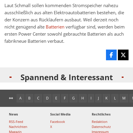
Laut Schmall sollen kommenden Stromspeicher nahezu
ausschließlich aus alten Elektroautobatterien bestehen, die
der Konzern aus Rückläufern ausbaut. Weil derzeit noch
nicht genügend alte
Batterien
verfügbar sind, werden beim
ersten Power Center sowohl gebrauchte Batterien als auch
fabrikneue Batterien verbaut.
Spannend & Interessant
A
B
C
D
E
F
G
H
I
J
K
L
M
News
Social Media
Rechtliches
RSS-Feed
Facebook
Redaktion
Nachrichten
X
Datenschutz
Magazin
Impressum