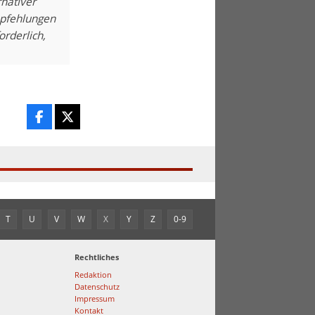
nativer
mpfehlungen
rderlich,
T
U
V
W
X
Y
Z
0-9
Rechtliches
Redaktion
Datenschutz
Impressum
Kontakt