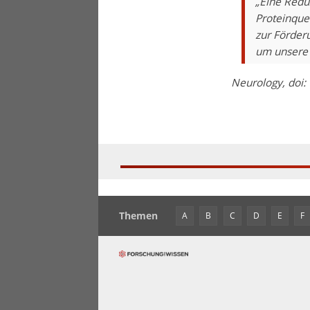
„Eine Redu
Proteinque
zur Förder
um unsere 
Neurology, doi
Themen
A
B
C
D
E
F