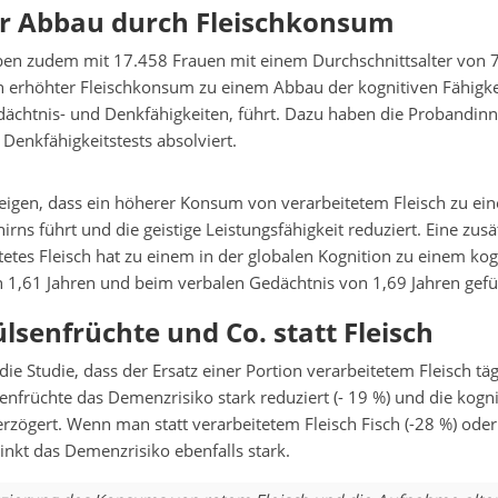
er Abbau durch Fleischkonsum
ben zudem mit 17.458 Frauen mit einem Durchschnittsalter von 
in erhöhter Fleischkonsum zu einem Abbau der kognitiven Fähigke
dächtnis- und Denkfähigkeiten, führt. Dazu haben die Probandinn
Denkfähigkeitstests absolviert.
eigen, dass ein höherer Konsum von verarbeitetem Fleisch zu ein
rns führt und die geistige Leistungsfähigkeit reduziert. Eine zusät
tetes Fleisch hat zu einem in der globalen Kognition zu einem kog
n 1,61 Jahren und beim verbalen Gedächtnis von 1,69 Jahren gefü
lsenfrüchte und Co. statt Fleisch
ie Studie, dass der Ersatz einer Portion verarbeitetem Fleisch tä
nfrüchte das Demenzrisiko stark reduziert (- 19 %) und die kogni
rzögert. Wenn man statt verarbeitetem Fleisch Fisch (-28 %) oder 
inkt das Demenzrisiko ebenfalls stark.