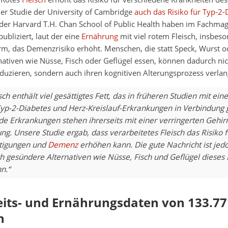
ner Studie der University of Cambridge
auch das Risiko für Typ-2-
 der Harvard T.H. Chan School of Public Health haben im Fachma
ubliziert, laut der eine
Ernährung
mit viel rotem Fleisch, insbeso
rm, das Demenzrisiko erhöht. Menschen, die statt Speck, Wurst o
ativen wie Nüsse, Fisch oder Geflügel essen, können dadurch nic
duzieren, sondern auch ihren kognitiven Alterungsprozess verla
sch enthält viel gesättigtes Fett, das in früheren Studien mit ei
 Typ-2-Diabetes und Herz-Kreislauf-Erkrankungen in Verbindung 
de Erkrankungen stehen ihrerseits mit einer verringerten Gehi
ng. Unsere Studie ergab, dass verarbeitetes Fleisch das Risiko f
tigungen und
Demenz
erhöhen kann. Die gute Nachricht ist jedo
h gesündere Alternativen wie Nüsse, Fisch und Geflügel dieses 
n.“
its- und Ernährungsdaten von 133.77
n