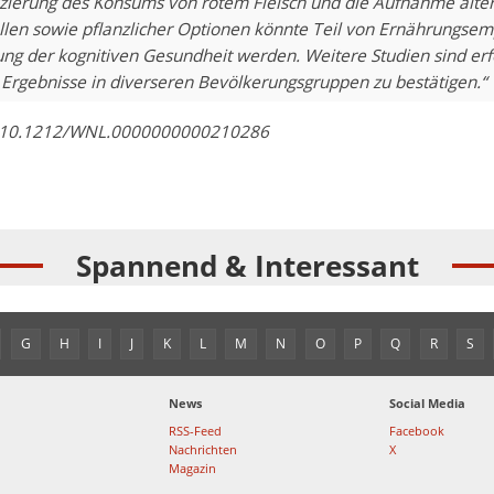
zierung des Konsums von rotem Fleisch und die Aufnahme alter
llen sowie pflanzlicher Optionen könnte Teil von Ernährungse
ung der kognitiven Gesundheit werden. Weitere Studien sind erfo
Ergebnisse in diverseren Bevölkerungsgruppen zu bestätigen.“
: 10.1212/WNL.0000000000210286
Spannend & Interessant
G
H
I
J
K
L
M
N
O
P
Q
R
S
News
Social Media
RSS-Feed
Facebook
Nachrichten
X
Magazin