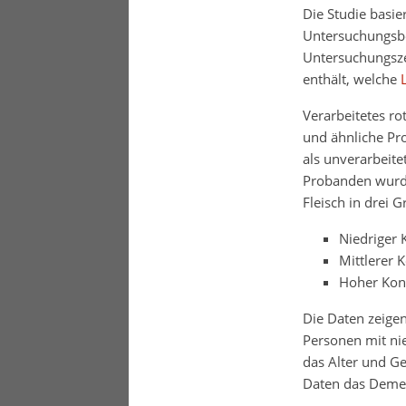
Die Studie basi
Untersuchungsbe
Untersuchungszei
enthält, welche
Verarbeitetes ro
und ähnliche Pr
als unverarbeite
Probanden wurde
Fleisch in drei G
Niedriger 
Mittlerer 
Hoher Kon
Die Daten zeige
Personen mit ni
das Alter und Ge
Daten das Demen