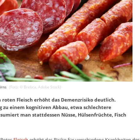
irns
(Foto: ©
Brebca
,
Adobe Stock
)
 roten Fleisch erhöht das Demenzrisiko deutlich.
g zu einem kognitiven Abbau, etwa schlechtere
sumiert man stattdessen Nüsse, Hülsenfrüchte, Fisch
.
Rotes
Fleisch
erhöht das Risiko für verschiedene Krankheiten de