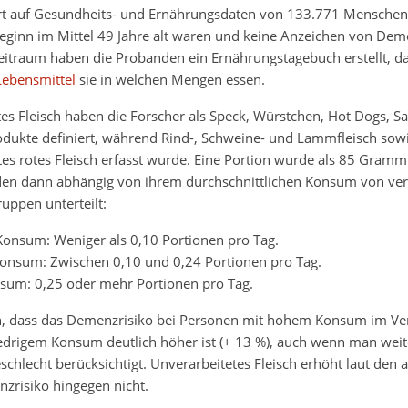
ert auf Gesundheits- und Ernährungsdaten von 133.771 Menschen,
ginn im Mittel 49 Jahre alt waren und keine Anzeichen von Dem
traum haben die Probanden ein Ernährungstagebuch erstellt, das 
Lebensmittel
sie in welchen Mengen essen.
tes Fleisch haben die Forscher als Speck, Würstchen, Hot Dogs, S
odukte definiert, während Rind-, Schweine- und Lammfleisch so
tes rotes Fleisch erfasst wurde. Eine Portion wurde als 85 Gramm 
n dann abhängig von ihrem durchschnittlichen Konsum von ver
ruppen unterteilt:
Konsum: Weniger als 0,10 Portionen pro Tag.
Konsum: Zwischen 0,10 und 0,24 Portionen pro Tag.
sum: 0,25 oder mehr Portionen pro Tag.
n, dass das Demenzrisiko bei Personen mit hohem Konsum im Ver
edrigem Konsum deutlich höher ist (+ 13 %), auch wenn man weit
schlecht berücksichtigt. Unverarbeitetes Fleisch erhöht laut den 
zrisiko hingegen nicht.