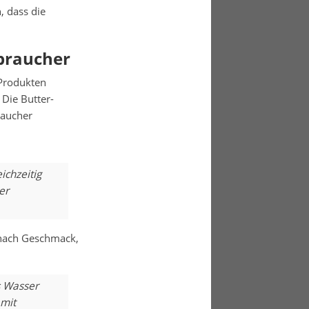
, dass die
braucher
 Produkten
Die Butter-
raucher
ichzeitig
er
 nach Geschmack,
s Wasser
 mit