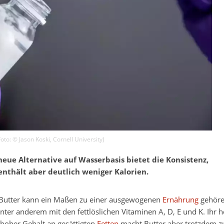
Foto: ©
Jason Koski
,
Cornell University
)
 neue Alternative auf Wasserbasis bietet die Konsistenz,
thält aber deutlich weniger Kalorien.
Butter kann ein Maßen zu einer ausgewogenen
Ernährung
gehören
er anderem mit den fettlöslichen Vitaminen A, D, E und K. Ihr ho
 hoher Gehalt an gesättigten
Fetten
macht Butter aber trotzdem z