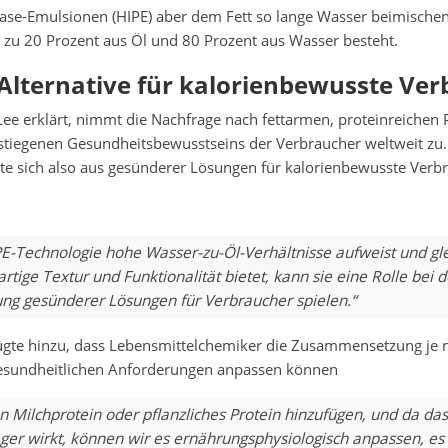
ase-Emulsionen (HIPE) aber dem Fett so lange Wasser beimischen
e zu 20 Prozent aus Öl und 80 Prozent aus Wasser besteht.
Alternative für kalorienbewusste Ver
Lee erklärt, nimmt die Nachfrage nach fettarmen, proteinreichen
stiegenen Gesundheitsbewusstseins der Verbraucher weltweit zu. 
nte sich also aus gesünderer Lösungen für kalorienbewusste Verb
PE-Technologie hohe Wasser-zu-Öl-Verhältnisse aufweist und gle
artige Textur und Funktionalität bietet, kann sie eine Rolle bei d
lung gesünderer Lösungen für Verbraucher spielen.“
gte hinzu, dass Lebensmittelchemiker die Zusammensetzung je
esundheitlichen Anforderungen anpassen können
n Milchprotein oder pflanzliches Protein hinzufügen, und da da
äger wirkt, können wir es ernährungsphysiologisch anpassen, es