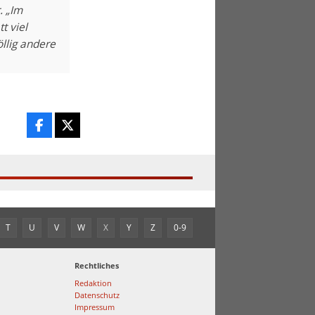
. „Im
t viel
öllig andere
T
U
V
W
X
Y
Z
0-9
Rechtliches
Redaktion
Datenschutz
Impressum