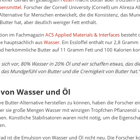
bensmittel
. Forscher der Cornell University (Cornell) um Alireza
Alternative für Menschen entwickelt, die die Konsistenz, das Mu
tter hat, aber deutlich weniger Fett enthält.
ation im Fachmagazin
ACS Applied Materials & Interfaces
besteht 
ve hauptsächlich aus
Wasser
. Ein Esslöffel enthält nur 2,8 Gramm
nd herkömmliche Butter auf 11 Gramm Fett und 100 Kalorien k
e sich vor, 80% Wasser in 20% Öl und wir schaffen etwas, das di
 das Mundgefühl von Butter und die Cremigkeit von Butter hat.“
 von Wasser und Öl
e Butter-Alternative herstellen zu können, haben die Forscher e
der sie große Mengen Wasser mit winzigen Tröpfchen Pflanzenöl u
n. Künstliche Stabilisatoren waren nicht nötig, um die Eigenscha
en.
ad ist die Emulsion von Wasser und Öl nicht neu. Die Forscher k