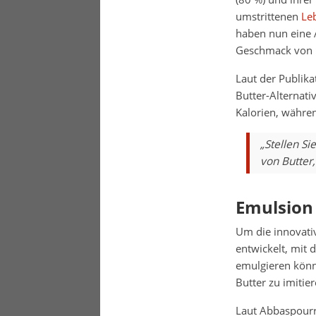
umstrittenen
Le
haben nun eine 
Geschmack von Bu
Laut der Publik
Butter-Alternati
Kalorien, währe
„Stellen Si
von Butter,
Emulsion
Um die innovativ
entwickelt, mit 
emulgieren könne
Butter zu imitier
Laut Abbaspourr