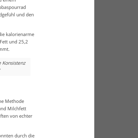
 Abbaspourrad
ndgefühl und den
die kalorienarme
 Fett und 25,2
ommt.
e Konsistenz
ine Methode
nd Milchfett
ften von echter
onnten durch die