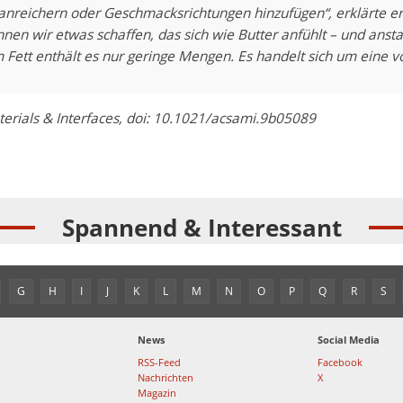
anreichern oder Geschmacksrichtungen hinzufügen“, erklärte er
en wir etwas schaffen, das sich wie Butter anfühlt – und anstat
 Fett enthält es nur geringe Mengen. Es handelt sich um eine v
erials & Interfaces, doi: 10.1021/acsami.9b05089
Spannend & Interessant
G
H
I
J
K
L
M
N
O
P
Q
R
S
News
Social Media
RSS-Feed
Facebook
Nachrichten
X
Magazin