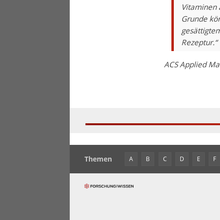
Vitaminen 
Grunde könn
gesättigtem
Rezeptur.“
ACS Applied Mat
Themen
A
B
C
D
E
F