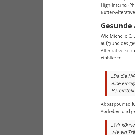
High-Internal-Ph
Butter-Alterativ
Gesunde 
Wie Michelle C. 
aufgrund des ge
Alternative kön
etablieren.
„Da die HI
eine einzig
Bereitstel
Abbaspourrad fü
Vorlieben und g
„Wir könne
wie ein Tr