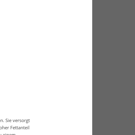
. Sie versorgt
her Fettanteil
u einem