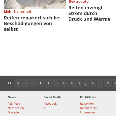
Elektroauto
Reifen erzeugt
Mehr Sicherheit
Strom durch
Reifen repariert sich bei
Druck und Wärme
Beschädigungen von
selbst
A
B
C
D
E
F
G
H
I
J
K
L
M
News
Social Media
Rechtliches
RSS-Feed
Facebook
Redaktion
Nachrichten
X
Datenschutz
Magazin
Impressum