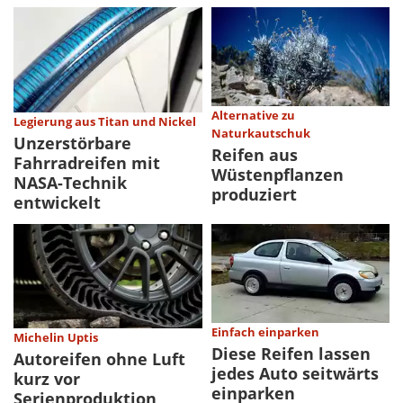
Alternative zu
Legierung aus Titan und Nickel
Naturkautschuk
Unzerstörbare
Reifen aus
Fahrradreifen mit
Wüstenpflanzen
NASA-Technik
produziert
entwickelt
Einfach einparken
Michelin Uptis
Diese Reifen lassen
Autoreifen ohne Luft
jedes Auto seitwärts
kurz vor
einparken
Serienproduktion