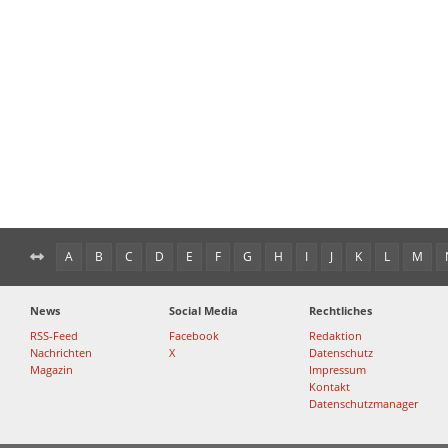
A
B
C
D
E
F
G
H
I
J
K
L
M
News
Social Media
Rechtliches
RSS-Feed
Facebook
Redaktion
Nachrichten
X
Datenschutz
Magazin
Impressum
Kontakt
Datenschutzmanager