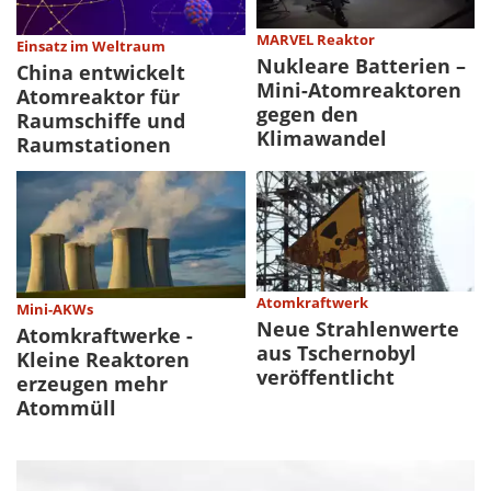
MARVEL Reaktor
Einsatz im Weltraum
Nukleare Batterien –
China entwickelt
Mini-Atomreaktoren
Atomreaktor für
gegen den
Raumschiffe und
Klimawandel
Raumstationen
Atomkraftwerk
Mini-AKWs
Neue Strahlenwerte
Atomkraftwerke -
aus Tschernobyl
Kleine Reaktoren
veröffentlicht
erzeugen mehr
Atommüll