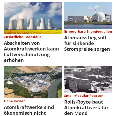
Erneuerbare Energiequellen
Atomausstieg soll
Zusätzliche Todesfälle
Abschalten von
für sinkende
Atomkraftwerken kann
Strompreise sorgen
Luftverschmutzung
erhöhen
Small Modular Reactor
Rolls-Royce baut
Hohe Kosten
Atomkraftwerke sind
Atomkraftwerk für
ökonomisch nicht
den Mond