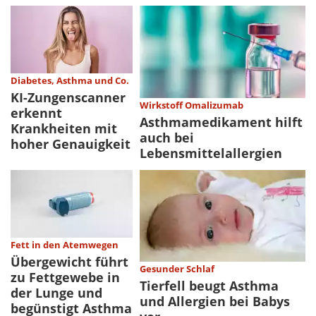
Diabetes, Asthma und Co.
KI-Zungenscanner
Wirkstoff Omalizumab
erkennt
Asthmamedikament hilft
Krankheiten mit
auch bei
hoher Genauigkeit
Lebensmittelallergien
Fett in den Atemwegen
Übergewicht führt
Gesunder Schlaf
zu Fettgewebe in
Tierfell beugt Asthma
der Lunge und
und Allergien bei Babys
begünstigt Asthma