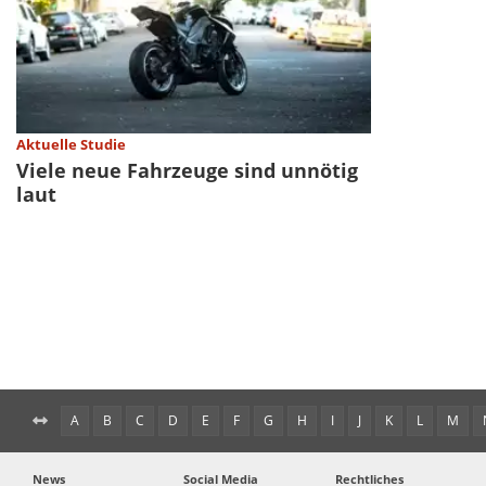
Aktuelle Studie
Viele neue Fahrzeuge sind unnötig
laut
A
B
C
D
E
F
G
H
I
J
K
L
M
News
Social Media
Rechtliches