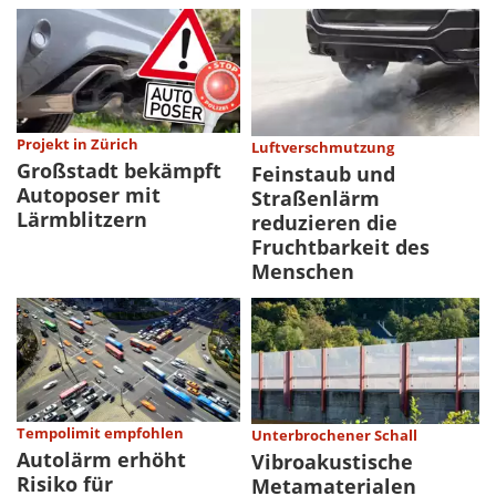
Projekt in Zürich
Luftverschmutzung
Großstadt bekämpft
Feinstaub und
Autoposer mit
Straßenlärm
Lärmblitzern
reduzieren die
Fruchtbarkeit des
Menschen
Tempolimit empfohlen
Unterbrochener Schall
Autolärm erhöht
Vibroakustische
Risiko für
Metamaterialen