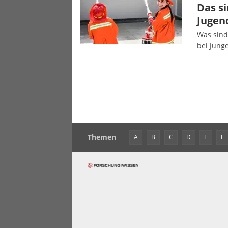
Das s
Jugen
Was sind
bei Jung
Themen
A
B
C
D
E
F