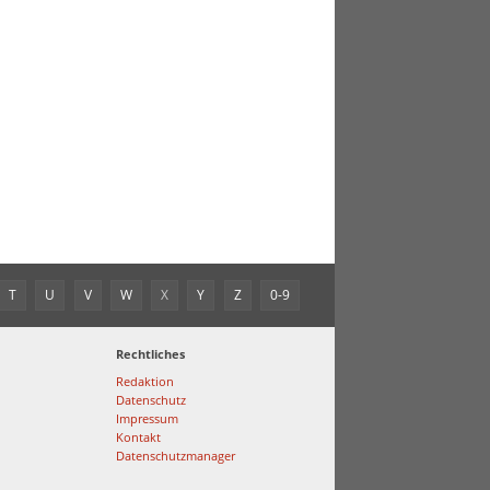
T
U
V
W
X
Y
Z
0-9
Rechtliches
Redaktion
Datenschutz
Impressum
Kontakt
Datenschutzmanager