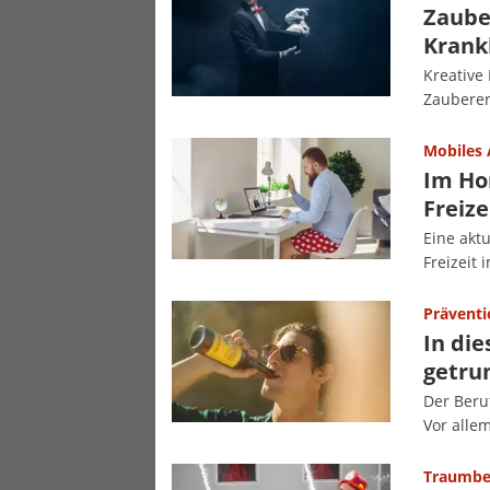
Zaube
Krank
Kreative
Zauberer
Mobiles 
Im Ho
Freize
Eine aktu
Freizeit 
Präventi
In die
getru
Der Beru
Vor allem
Traumbe