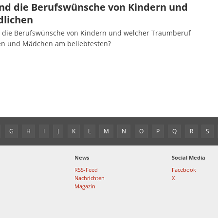
ind die Berufswünsche von Kindern und
dlichen
 die Berufswünsche von Kindern und welcher Traumberuf
en und Mädchen am beliebtesten?
G
H
I
J
K
L
M
N
O
P
Q
R
S
News
Social Media
RSS-Feed
Facebook
Nachrichten
X
Magazin