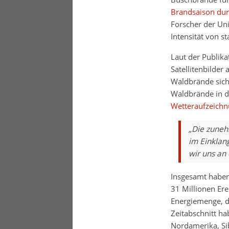
Brandsaison dur
Forscher der Uni
Intensität von 
Laut der Publik
Satellitenbilder 
Waldbrände sich
Waldbrände in de
Wetteraufzeich
„Die zuneh
im Einklang
wir uns an
Insgesamt haben 
31 Millionen Ere
Energiemenge, d
Zeitabschnitt h
Nordamerika, Sib