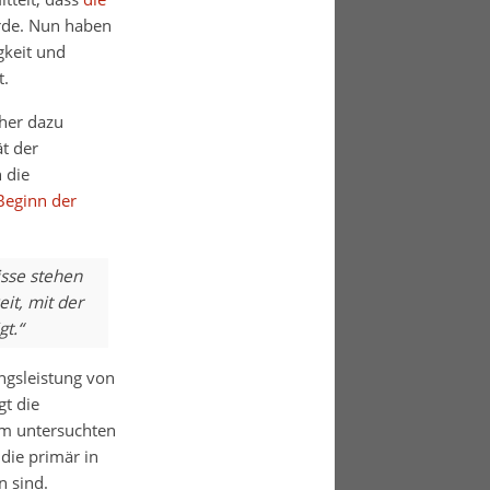
rde. Nun haben
gkeit und
t.
her dazu
ät der
 die
Beginn der
sse stehen
it, mit der
t.“
ngsleistung von
gt die
Im untersuchten
die primär in
n sind.