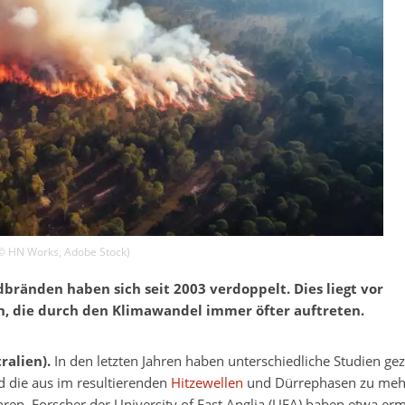
 ©
HN Works
,
Adobe Stock
)
dbränden haben sich seit 2003 verdoppelt. Dies liegt vor
, die durch den Klimawandel immer öfter auftreten.
ralien).
In den letzten Jahren haben unterschiedliche Studien gez
 die aus im resultierenden
Hitzewellen
und Dürrephasen zu meh
en. Forscher der University of East Anglia (UEA) haben etwa ermi