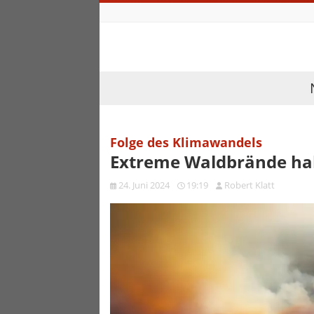
Folge des Klimawandels
Extreme Waldbrände hab
24. Juni 2024
19:19
Robert Klatt