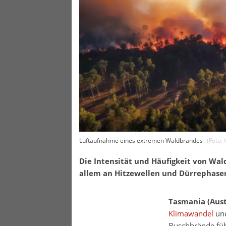
Luftaufnahme eines extremen Waldbrandes
(Foto:
Die Intensität und Häufigkeit von Wal
allem an Hitzewellen und Dürrephasen
Tasmania (Aust
Klimawandel
und
Buschbrände führ