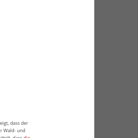
eigt, dass der
r Wald- und
ttelt, dass
die