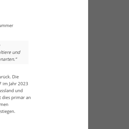
 Summer
ltiere und
narten.“
rück. Die
7 im Jahr 2023
ussland und
t dies primär an
emen
stiegen.