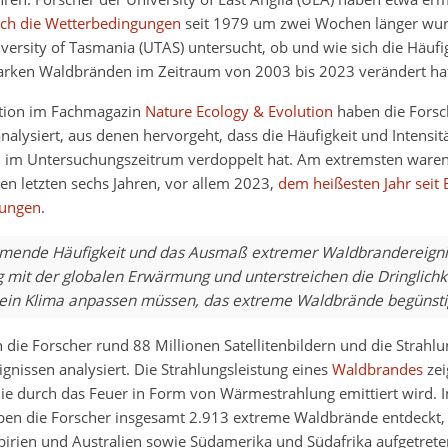
ch die Wetterbedingungen
seit 1979 um zwei Wochen länger wu
versity of Tasmania (UTAS) untersucht, ob und wie sich die Häufi
starken Waldbränden im Zeitraum von 2003 bis 2023 verändert ha
ation im Fachmagazin
Nature Ecology & Evolution
haben die Forsc
analysiert, aus denen hervorgeht, dass die Häufigkeit und Intensit
 im Untersuchungszeitrum verdoppelt hat. Am extremsten waren
n letzten sechs Jahren, vor allem 2023,
dem heißesten Jahr seit 
nungen
.
mende Häufigkeit und das Ausmaß extremer Waldbrandereigni
 mit der globalen Erwärmung und unterstreichen die Dringlichke
 ein Klima anpassen müssen, das extreme Waldbrände begünstig
die Forscher rund 88 Millionen Satellitenbildern und die Strahlu
ignissen analysiert. Die Strahlungsleistung eines
Waldbrandes
zei
ie durch das Feuer in Form von Wärmestrahlung emittiert wird. 
aben die Forscher insgesamt 2.913 extreme Waldbrände entdeckt, 
irien und Australien sowie Südamerika und Südafrika aufgetrete