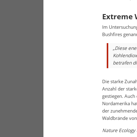
Extreme 
Im Untersuchung
Bushfires genan
„Diese ene
Kohlendioxi
betrafen d
Die starke Zuna
Anzahl der star
gestiegen. Auch
Nordamerika hat 
der zunehmenden
Waldbrände von 
Nature Ecology 