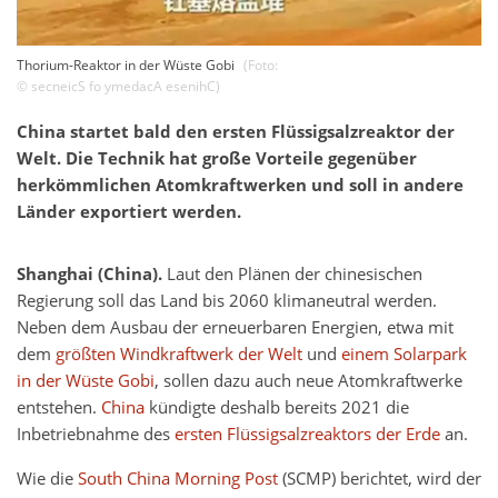
Thorium-Reaktor in der Wüste Gobi
(Foto:
©
secneicS fo ymedacA esenihC
)
China startet bald den ersten Flüssigsalzreaktor der
Welt. Die Technik hat große Vorteile gegenüber
herkömmlichen Atomkraftwerken und soll in andere
Länder exportiert werden.
Shanghai (China).
Laut den Plänen der chinesischen
Regierung soll das Land bis 2060 klimaneutral werden.
Neben dem Ausbau der erneuerbaren Energien, etwa mit
dem
größten Windkraftwerk der Welt
und
einem Solarpark
in der Wüste Gobi
, sollen dazu auch neue Atomkraftwerke
entstehen.
China
kündigte deshalb bereits 2021 die
Inbetriebnahme des
ersten Flüssigsalzreaktors der Erde
an.
Wie die
South China Morning Post
(SCMP) berichtet, wird der