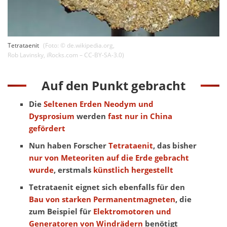
Tetrataenit
(Foto: ©
de.wikipedia.org
,
Rob Lavinsky, iRocks.com – CC-BY-SA-3.0
)
Auf den Punkt gebracht
Die
Seltenen Erden Neodym und
Dysprosium
werden
fast nur in China
gefördert
Nun haben Forscher
Tetrataenit
, das bisher
nur von Meteoriten auf die Erde gebracht
wurde
, erstmals
künstlich hergestellt
Tetrataenit eignet sich ebenfalls für den
Bau von starken Permanentmagneten
, die
zum Beispiel für
Elektromotoren und
Generatoren von Windrädern
benötigt