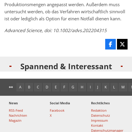
Produktionsmengen angepasst werden. Außerdem muss
untersucht werden, ob das Verfahren wirtschaftlich sinnvoll
ist oder lediglich als Option für einen Notfall dienen kann.
Advanced Science, doi: 10.1002/advs.202204315
Spannend & Interessant
A
B
C
D
E
F
G
H
I
J
K
L
M
News
Social Media
Rechtliches
RSS-Feed
Facebook
Redaktion
Nachrichten
X
Datenschutz
Magazin
Impressum
Kontakt
Datenschutzmanager