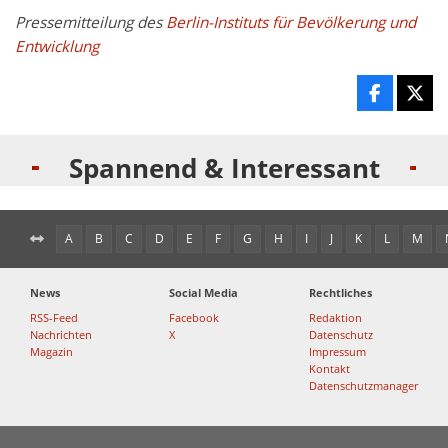
Pressemitteilung des
Berlin-Instituts für Bevölkerung und
Entwicklung
Spannend & Interessant
A
B
C
D
E
F
G
H
I
J
K
L
M
News
Social Media
Rechtliches
RSS-Feed
Facebook
Redaktion
Nachrichten
X
Datenschutz
Magazin
Impressum
Kontakt
Datenschutzmanager