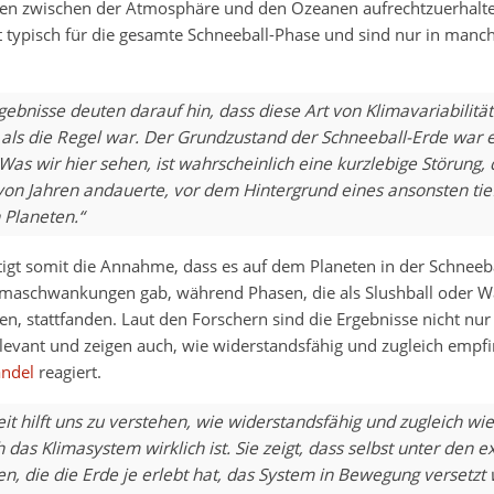
n zwischen der Atmosphäre und den Ozeanen aufrechtzuerhalte
t typisch für die gesamte Schneeball-Phase und sind nur in manc
ebnisse deuten darauf hin, dass diese Art von Klimavariabilität
ls die Regel war. Der Grundzustand der Schneeball-Erde war e
 Was wir hier sehen, ist wahrscheinlich eine kurzlebige Störung, 
on Jahren andauerte, vor dem Hintergrund eines ansonsten tie
 Planeten.“
tigt somit die Annahme, dass es auf dem Planeten in der Schneeb
limaschwankungen gab, während Phasen, die als Slushball oder W
n, stattfanden. Laut den Forschern sind die Ergebnisse nicht nur 
levant und zeigen auch, wie widerstandsfähig und zugleich empfi
ndel
reagiert.
it hilft uns zu verstehen, wie widerstandsfähig und zugleich wie
 das Klimasystem wirklich ist. Sie zeigt, dass selbst unter den 
n, die die Erde je erlebt hat, das System in Bewegung versetzt