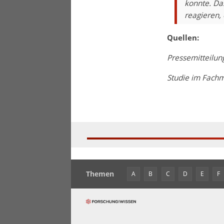
konnte. Da
reagieren, 
Quellen:
Pressemitteilun
Studie im Fach
Themen
A
B
C
D
E
F