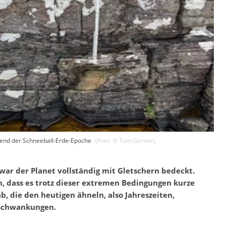
end der Schneeball-Erde-Epoche
(Foto: ©
Tom Gernon
,
ar der Planet vollständig mit Gletschern bedeckt.
n, dass es trotz dieser extremen Bedingungen kurze
 die den heutigen ähneln, also Jahreszeiten,
 Schwankungen.