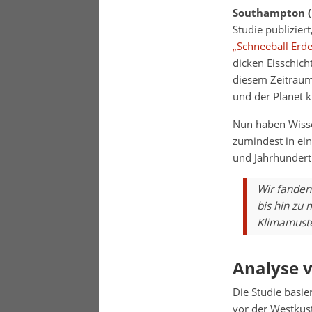
Southampton (
Studie publiziert
„Schneeball Erd
dicken Eisschich
diesem Zeitraum
und der Planet k
Nun haben Wissen
zumindest in ei
und Jahrhundert
Wir fanden 
bis hin zu
Klimamuste
Analyse v
Die Studie basie
vor der Westküst