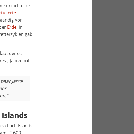
n kürzlich eine
tulierte
lständig von
 der
Erde
, in
etterzyklen gab
laut der es
s-, Jahrzehnt-
 paar Jahre
rnen
en.“
 Islands
rvellach Islands
esamt 2.600