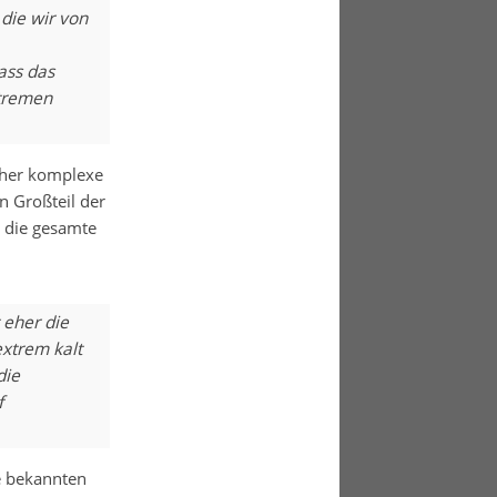
die wir von
ass das
xtremen
cher komplexe
n Großteil der
 die gesamte
 eher die
xtrem kalt
die
f
ie bekannten