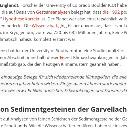
England).
Forscher der University of Colorado Boulder (CU) habe
, die auf Basis von
Gesteinsanalysen
belegt hat, dass
die 1992 pos
e“-Hypothese korrekt
ist. Der Planet war also einst tatsächlich vol
ten bedeckt. Die
Wissenschaft
ging bisher davon aus, dass es auf
, im Kryogenium, vor etwa 720 bis 635 Millionen Jahren, keine W
limatisch nahezu komplett erstarrt war.
schaftler der University of Southampton eine Studie publiziert, 
nem Abschnitt innerhalb dieser
Eiszeit
Klimaschwankungen im Jahre
maßstab gab, die den heutigen Klimamustern geähnelt haben.
eindeutige Belege für sich wiederholende Klimazyklen, die alle
 mehreren Jahrzehnten wirken. Einige davon ähneln stark mode
rn, wie etwa El-Niño-ähnlichen Schwankungen und Sonnenzykl
on Sedimentgesteinen der Garvellach
rt auf Analysen von feinen Schichten der Sedimentgesteine der Ga
e Schottlands. Wie die Wissenschaftler erklären, haben sie insg