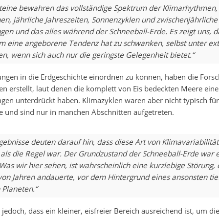
teine bewahren das vollständige Spektrum der Klimarhythmen, 
en, jährliche Jahreszeiten, Sonnenzyklen und zwischenjährliche
en und das alles während der Schneeball-Erde. Es zeigt uns, d
m eine angeborene Tendenz hat zu schwanken, selbst unter e
, wenn sich auch nur die geringste Gelegenheit bietet.“
ngen in die Erdgeschichte einordnen zu können, haben die Fors
n erstellt, laut denen die komplett von Eis bedeckten Meere eine
en unterdrückt haben. Klimazyklen waren aber nicht typisch für
e und sind nur in manchen Abschnitten aufgetreten.
ebnisse deuten darauf hin, dass diese Art von Klimavariabilität
ls die Regel war. Der Grundzustand der Schneeball-Erde war e
 Was wir hier sehen, ist wahrscheinlich eine kurzlebige Störung, 
on Jahren andauerte, vor dem Hintergrund eines ansonsten tie
 Planeten.“
 jedoch, dass ein kleiner, eisfreier Bereich ausreichend ist, um d