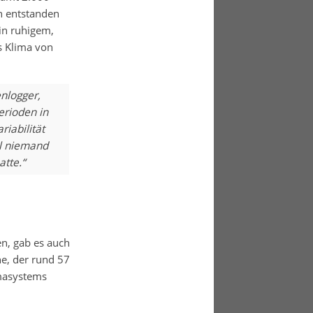
n entstanden
in ruhigem,
s Klima von
nlogger,
erioden in
riabilität
il niemand
tte.“
n, gab es auch
e, der rund 57
imasystems