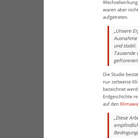
Wechselwirkunge
waren aber nich
aufgetreten.
„Unsere Erg
Ausnahme a
und stabil.
Tausende v
gefrorenen
Die Studie bestä
nur zeitweise K
bezeichnet werde
Erdgeschichte re
auf den
Klimawa
„Diese Arbe
empfindlich
Bedingunge