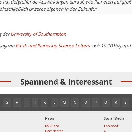
s hat tiefgreifende Auswirkungen darauf, wie Planeten auf gro
einschließlich unseres eigenen in der Zukunft.“
g der
University of Southampton
magazin
Earth and Planetary Science Letters
, doi: 10.1016/j.eps
Spannend & Interessant
G
H
I
J
K
L
M
N
O
P
Q
R
S
News
Social Media
RSS-Feed
Facebook
Nachrichten
X