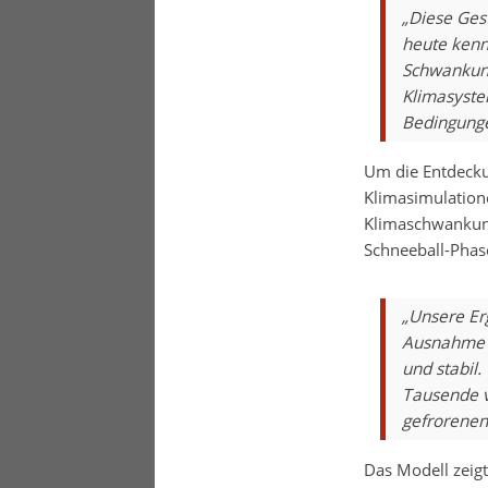
„Diese Ges
heute kenn
Schwankung
Klimasyste
Bedingungen
Um die Entdecku
Klimasimulatione
Klimaschwankung
Schneeball-Phas
„Unsere Erg
Ausnahme a
und stabil.
Tausende v
gefrorenen
Das Modell zeigt