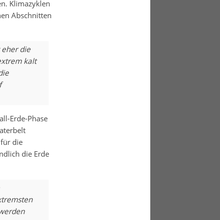
n. Klimazyklen
hen Abschnitten
 eher die
xtrem kalt
die
f
all-Erde-Phase
aterbelt
für die
ndlich die Erde
extremsten
 werden