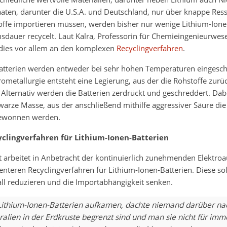
aaten, darunter die U.S.A. und Deutschland, nur über knappe Res
offe importieren müssen, werden bisher nur wenige Lithium-Ion
sdauer recycelt. Laut Kalra, Professorin für Chemieingenieurwes
t dies vor allem an den komplexen
Recyclingverfahren
.
atterien werden entweder bei sehr hohen Temperaturen eingesch
ometallurgie entsteht eine Legierung, aus der die Rohstoffe zu
lternativ werden die Batterien zerdrückt und geschreddert. Dabe
warze Masse, aus der anschließend mithilfe aggressiver Säure die
gewonnen werden.
cyclingverfahren für Lithium-Ionen-Batterien
t arbeitet in Anbetracht der kontinuierlich zunehmenden Elektro
zienteren Recyclingverfahren für Lithium-Ionen-Batterien. Diese so
ll reduzieren und die Importabhängigkeit senken.
 Lithium-Ionen-Batterien aufkamen, dachte niemand darüber na
alien in der Erdkruste begrenzt sind und man sie nicht für imm