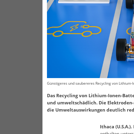
Günstigeres und saubereres Recycling von Lithium-
Das Recycling von Lithium-Ionen-Batter
und umweltschädlich. Die Elektroden-
die Umweltauswirkungen deutlich red
Ithaca (U.S.A.).
enthalten unters