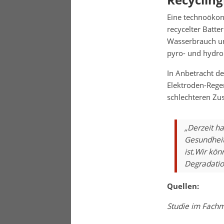
Eine technoökono
recycelter Batte
Wasserbrauch und
pyro- und hydro
In Anbetracht de
Elektroden-Regen
schlechteren Zus
„Derzeit h
Gesundheit
ist.Wir kön
Degradati
Quellen:
Studie im Fach