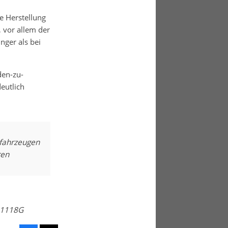
e Herstellung
, vor allem der
nger als bei
den-zu-
eutlich
ofahrzeugen
ren
01118G