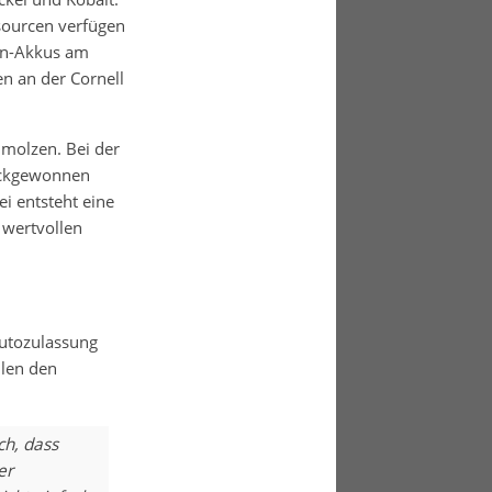
sourcen verfügen
en-Akkus am
en an der Cornell
molzen. Bei der
rückgewonnen
i entsteht eine
 wertvollen
autozulassung
llen den
ch, dass
er