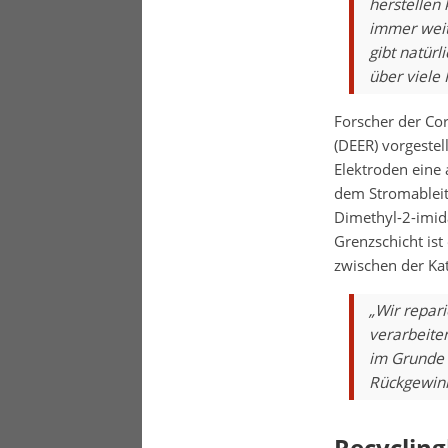
herstellen
immer weit
gibt natürl
über viele
Forscher der Co
(DEER) vorgestel
Elektroden eine 
dem Stromableite
Dimethyl-2-imida
Grenzschicht ist
zwischen der Kat
„Wir repari
verarbeiten
im Grunde d
Rückgewinn
Recycling