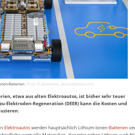
Ionen-Batterien
(Foto: ©
phonlamai
,
depositphotos.com
)
ien, etwa aus alten Elektroautos, ist bisher sehr teuer
zu-Elektroden-Regeneration (DEER) kann die Kosten und
uzieren.
In
Elektroautos
werden hauptsächlich Lithium-Ionen-
Batterien
ver
chiedliche wertvolle Materialien, darunter neben Lithium auch Ni