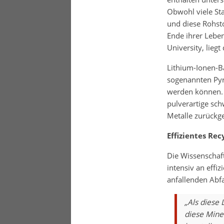
Obwohl viele St
und diese Rohst
Ende ihrer Leben
University, lieg
Lithium-Ionen-B
sogenannten Pyr
werden können. A
pulverartige sch
Metalle zurück
Effizientes Re
Die Wissenschaf
intensiv an effi
anfallenden Abfa
„Als diese
diese Miner