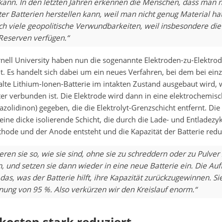
 kann. In den letzten Jahren erkennen die Menschen, dass man n
er Batterien herstellen kann, weil man nicht genug Material ha
ich viele geopolitische Verwundbarkeiten, weil insbesondere die
 Reserven verfügen.“
rnell University haben nun die sogenannte Elektroden-zu-Elektro
lt. Es handelt sich dabei um ein neues Verfahren, bei dem bei ein
alte Lithium-Ionen-Batterie im intakten Zustand ausgebaut wird, 
r verbunden ist. Die Elektrode wird dann in eine elektrochemisc
zolidinon) gegeben, die die Elektrolyt-Grenzschicht entfernt. Die 
 eine dicke isolierende Schicht, die durch die Lade- und Entladezy
hode und der Anode entsteht und die Kapazität der Batterie reduz
eren sie so, wie sie sind, ohne sie zu schreddern oder zu Pulver
, und setzen sie dann wieder in eine neue Batterie ein. Die Aufl
as, was der Batterie hilft, ihre Kapazität zurückzugewinnen. Sie
ung von 95 %. Also verkürzen wir den Kreislauf enorm.“
kosten stark reduziert