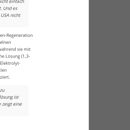
icht einfach
t. Und es
 USA nicht
den-Regeneration
zelnen
während sie mit
he Lösung (1,3-
Elektrolyt-
klen
iert.
 zu
ösung ist
 zeigt eine