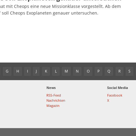
hat mit Cheops eine neue Missionklasse vorgestellt. Ab dem
7 soll Cheops Exoplaneten genauer untersuchen.
G
H
I
J
K
L
M
N
O
P
Q
R
S
News
Social Media
RSS-Feed
Facebook
Nachrichten
X
Magazin