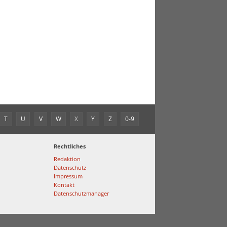
T
U
V
W
X
Y
Z
0-9
Rechtliches
Redaktion
Datenschutz
Impressum
Kontakt
Datenschutzmanager