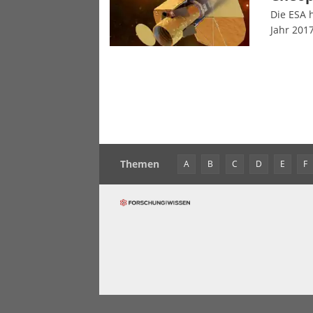
Die ESA 
Jahr 201
Themen
A
B
C
D
E
F