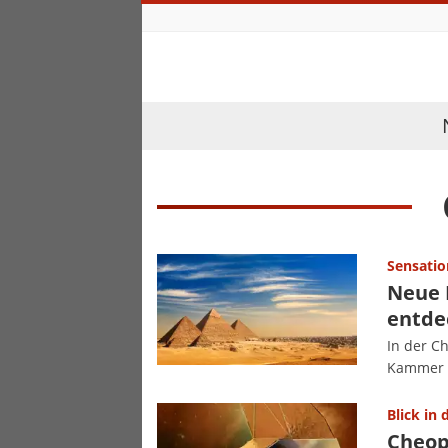
Sensatio
Neue 
entde
In der C
Kammer 
Blick in 
Cheop