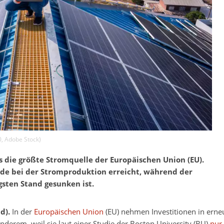
0
,
Adobe Stock
)
s die größte Stromquelle der Europäischen Union (EU).
de bei der Stromproduktion erreicht, während der
gsten Stand gesunken ist.
d).
In der
Europäischen Union
(EU) nehmen Investitionen in ern
 anderem, weil sie laut einer Studie der Boston University (BU)
nur