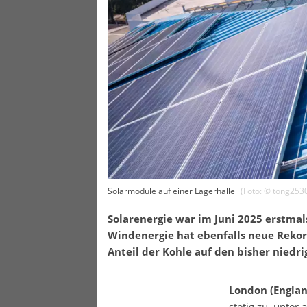
Solarmodule auf einer Lagerhalle
(Foto: ©
tong253
Solarenergie war im Juni 2025 erstmal
Windenergie hat ebenfalls neue Rekor
Anteil der Kohle auf den bisher niedri
London (Englan
stetig zu, unter