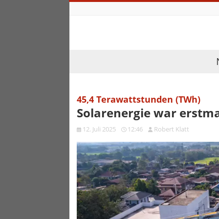
45,4 Terawattstunden (TWh)
Solarenergie war erstma
12. Juli 2025
12:46
Robert Klatt