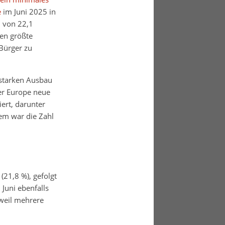
e
im Juni 2025 in
l von 22,1
en größte
Bürger zu
 starken Ausbau
er Europe neue
ert, darunter
em war die Zahl
21,8 %), gefolgt
Juni ebenfalls
weil mehrere