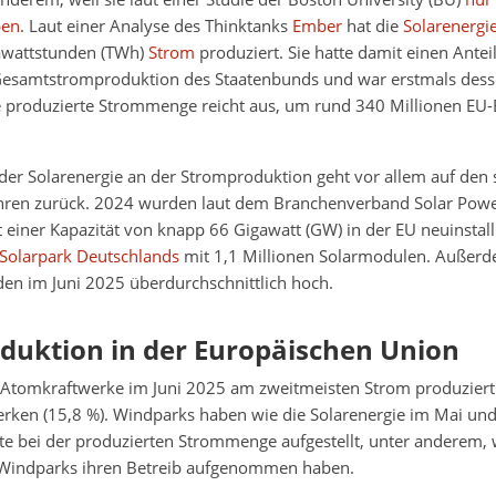
ben
. Laut einer Analyse des Thinktanks
Ember
hat die
Solarenergi
awattstunden (TWh)
Strom
produziert. Sie hatte damit einen Antei
Gesamtstromproduktion des Staatenbunds und war erstmals dess
e produzierte Strommenge reicht aus, um rund 340 Millionen EU-
 der Solarenergie an der Stromproduktion geht vor allem auf den
Jahren zurück. 2024 wurden laut dem Branchenverband Solar Pow
 einer Kapazität von knapp 66 Gigawatt (GW) in der EU neuinstalli
 Solarpark Deutschlands
mit 1,1 Millionen Solarmodulen. Außerd
en im Juni 2025 überdurchschnittlich hoch.
duktion in der Europäischen Union
 Atomkraftwerke im Juni 2025 am zweitmeisten Strom produziert (
rken (15,8 %). Windparks haben wie die Solarenergie im Mai und 
e bei der produzierten Strommenge aufgestellt, unter anderem, 
Windparks ihren Betreib aufgenommen haben.