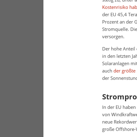
Kostenrisiko ha
der EU 45,4 Ter
Prozent an der 
Stromquelle. Di
versorgen.
Der hohe Anteil
in den letzten 
Solaranlagen mit
auch
der größte
der Sonnenstund
Strompro
In der EU haben
von Windkraftwe
neue Rekordwert
große Offshore-