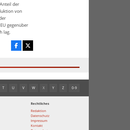
Anteil der
duktion von
der
r EU gegenüber
h lag.
T
U
V
W
X
Y
Z
0-9
Rechtliches
Redaktion
Datenschutz
Impressum
Kontakt