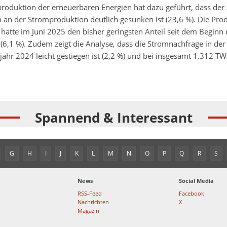
oduktion der erneuerbaren Energien hat dazu geführt, dass der 
n an der Stromproduktion deutlich gesunken ist (23,6 %). Die Pro
hatte im Juni 2025 den bisher geringsten Anteil seit dem Beginn 
(6,1 %). Zudem zeigt die Analyse, dass die Stromnachfrage in de
ahr 2024 leicht gestiegen ist (2,2 %) und bei insgesamt 1.312 TW
Spannend & Interessant
G
H
I
J
K
L
M
N
O
P
Q
R
S
News
Social Media
RSS-Feed
Facebook
Nachrichten
X
Magazin