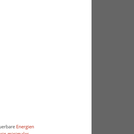
euerbare
Energien
 ein minimales