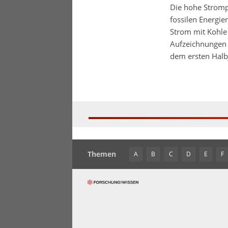
Die hohe Strompr
fossilen Energie
Strom mit Kohle 
Aufzeichnungen 
dem ersten Halbj
Themen
A
B
C
D
E
F