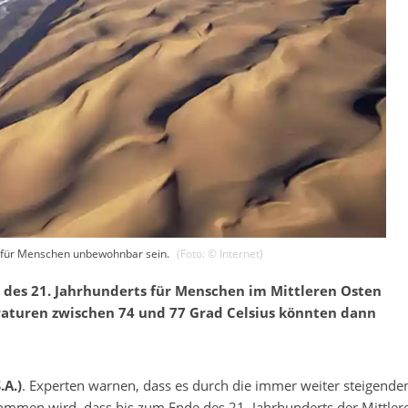
n für Menschen unbewohnbar sein.
(Foto: ©
Internet
)
e des 21. Jahrhunderts für Menschen im Mittleren Osten
aturen zwischen 74 und 77 Grad Celsius könnten dann
.A.)
. Experten warnen, dass es durch die immer weiter steigend
mmen wird, dass bis zum Ende des 21. Jahrhunderts der Mittlere