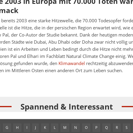
e 2003 in Europa mit 70.000 Toten war
hmack
 bereits 2003 eine starke Hitzewelle, die 70.000 Todesopfer forde
lle ist die Hitze, die in der persischen Region erwartet wird, wie 
y Pal, der Co-Autor der Studie bekannt. Dank der heutigen mode
rden Städte wie Dubai, Abu Dhabi oder Doha zwar nicht völlig
eien ist ein Arbeiten und Leben bedingt durch die Hitze nicht meh
toren Pal und Elhari im Fachblatt Natural Climate Change einig. W
Lösung gefunden wurde, den
Klimawandel
rechtzeitig abzuwende
en im Mittleren Osten einen anderen Ort zum Leben suchen.
Spannend & Interessant
G
H
I
J
K
L
M
N
O
P
Q
R
S