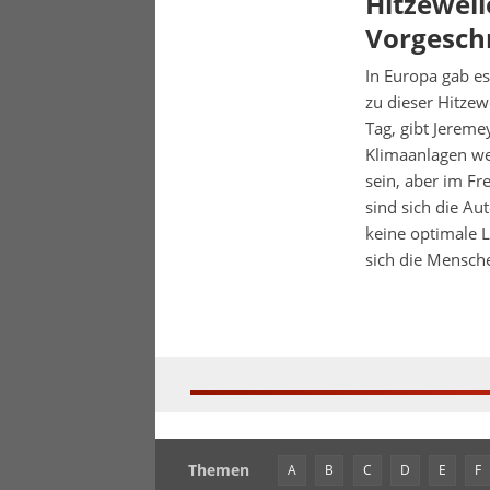
Hitzewell
Vorgesc
In Europa gab es
zu dieser Hitzewe
Tag, gibt Jereme
Klimaanlagen we
sein, aber im Fr
sind sich die Au
keine optimale 
sich die Mensch
Themen
A
B
C
D
E
F