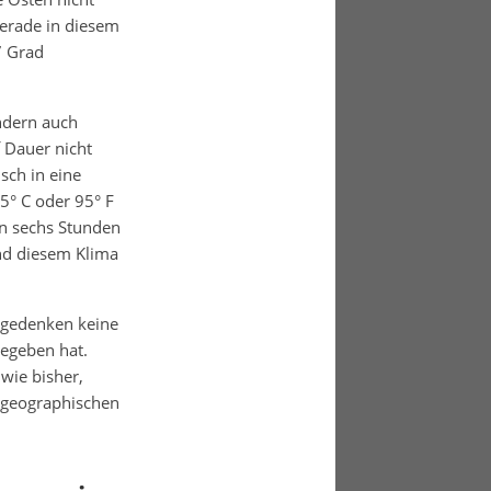
erade in diesem
7 Grad
ondern auch
 Dauer nicht
sch in eine
° C oder 95° F
n sechs Stunden
ind diesem Klima
engedenken keine
gegeben hat.
wie bisher,
r geographischen