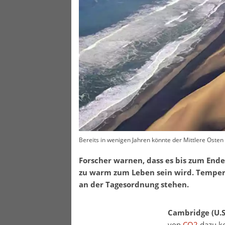
Bereits in wenigen Jahren könnte der Mittlere Oste
Forscher warnen, dass es bis zum End
zu warm zum Leben sein wird. Temper
an der Tagesordnung stehen.
Cambridge (U.S
von
CO2
dazu ko