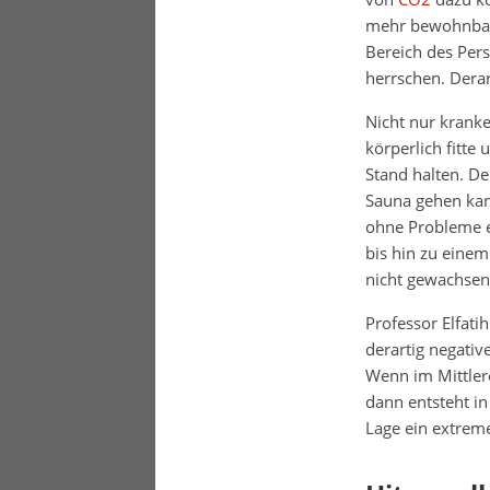
mehr bewohnbar 
Bereich des Per
herrschen. Dera
Nicht nur krank
körperlich fitt
Stand halten. De
Sauna gehen kan
ohne Probleme e
bis hin zu einem
nicht gewachsen
Professor Elfati
derartig negativ
Wenn im Mittlere
dann entsteht i
Lage ein extrem