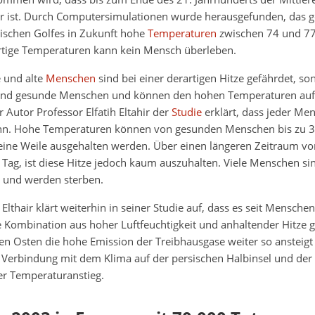
ist. Durch Computersimulationen wurde herausgefunden, das g
sischen Golfes in Zukunft hohe
Temperaturen
zwischen 74 und 7
rtige Temperaturen kann kein Mensch überleben.
e und alte
Menschen
sind bei einer derartigen Hitze gefährdet, s
e und gesunde Menschen und können den hohen Temperaturen auf
r Autor Professor Elfatih Eltahir der
Studie
erklärt, dass jeder Men
n. Hohe Temperaturen können von gesunden Menschen bis zu 35
ine Weile ausgehalten werden. Über einen längeren Zeitraum vo
 Tag, ist diese Hitze jedoch kaum auszuhalten. Viele Menschen s
 und werden sterben.
h Elthair klärt weiterhin in seiner Studie auf, dass es seit Mensch
e Kombination aus hoher Luftfeuchtigkeit und anhaltender Hitze 
n Osten die hohe Emission der Treibhausgase weiter so ansteigt 
n Verbindung mit dem Klima auf der persischen Halbinsel und de
er Temperaturanstieg.