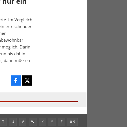
 nur ein
rte. Im Vergleich
ein erfrischender
rnen
 unbewohnbar
r möglich. Darin
enn bis dahin
n, dann müssen
T
U
V
W
X
Y
Z
0-9