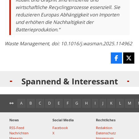
wirtschaftliche Recyclingprozesse essenziell. Sie
reduzieren Europas Abhängigkeit von Importen
und erhöhen die Nachhaltigkeit der
Batterieproduktion.“
Waste Management, doi: 10.1016/j.wasman.2025.114962
Spannend & Interessant
A
B
C
D
E
F
G
H
I
J
K
L
M
News
Social Media
Rechtliches
RSS-Feed
Facebook
Redaktion
Nachrichten
X
Datenschutz
Magazin
Impressum