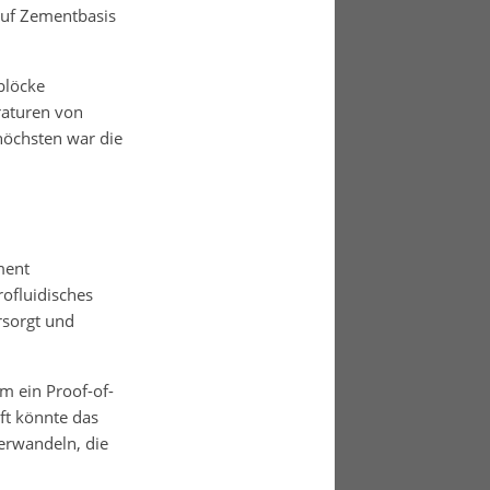
auf Zementbasis
blöcke
raturen von
höchsten war die
ment
ofluidisches
rsorgt und
m ein Proof-of-
nft könnte das
erwandeln, die