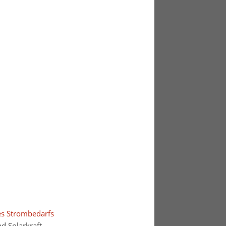
es Strombedarfs
d Solarkraft