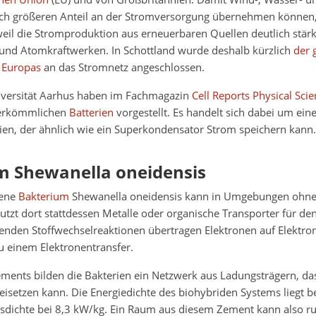
och größeren Anteil an der Stromversorgung übernehmen können,
weil die Stromproduktion aus erneuerbaren Quellen deutlich stär
- und Atomkraftwerken. In Schottland wurde deshalb kürzlich
der 
r Europas
an das Stromnetz angeschlossen.
iversität Aarhus haben im Fachmagazin
Cell Reports Physical Sci
herkömmlichen
Batterien
vorgestellt. Es handelt sich dabei um ein
ien, der ähnlich wie ein Superkondensator Strom speichern kann.
m Shewanella oneidensis
gene
Bakterium
Shewanella oneidensis kann in Umgebungen ohne 
tzt dort stattdessen Metalle oder organische Transporter für den
fenden Stoffwechselreaktionen übertragen Elektronen auf Elektr
 einem Elektronentransfer.
ments bilden die Bakterien ein Netzwerk aus Ladungsträgern, da
eisetzen kann. Die Energiedichte des biohybriden Systems liegt 
gsdichte bei 8,3 kW/kg. Ein Raum aus diesem Zement kann also r