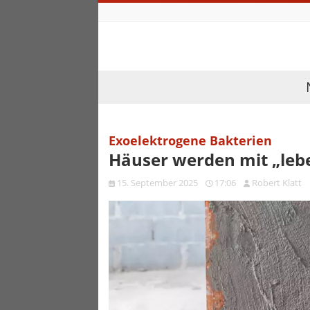
Exoelektrogene Bakterien
Häuser werden mit „leb
15. September 2025
17:06
Robert Klatt