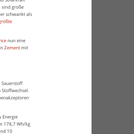
 sind große
ker schwankt als
größte
ence
nun eine
en
Zement
mit
Sauerstoff
 Stoffwechsel.
onenakzeptoren
s Energie
bei 178,7 Wh/kg
und 10