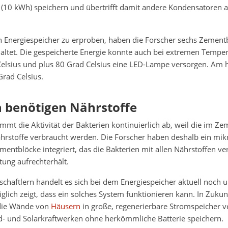
 (10 kWh) speichern und übertrifft damit andere Kondensatoren 
 Energiespeicher zu erproben, haben die Forscher sechs Zement
tet. Die gespeicherte Energie konnte auch bei extremen Tempe
elsius und plus 80 Grad Celsius eine LED-Lampe versorgen. Am 
Grad Celsius.
n benötigen Nährstoffe
immt die Aktivität der Bakterien kontinuierlich ab, weil die im Ze
rstoffe verbraucht werden. Die Forscher haben deshalb ein mikr
mentblöcke integriert, das die Bakterien mit allen Nährstoffen ve
tung aufrechterhält.
chaftlern handelt es sich bei dem Energiespeicher aktuell noch u
iglich zeigt, dass ein solches System funktionieren kann. In Zuku
 die Wände von
Häusern
in große, regenerierbare Stromspeicher v
d- und Solarkraftwerken ohne herkömmliche Batterie speichern.