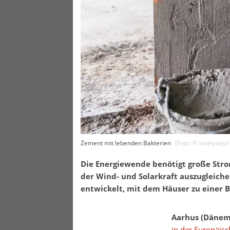
Zement mit lebenden Bakterien
(Foto: ©
lovelyday1
Die Energiewende benötigt große Str
der Wind- und Solarkraft auszugleich
entwickelt, mit dem Häuser zu einer 
Aarhus (Dänem
in der Europäis