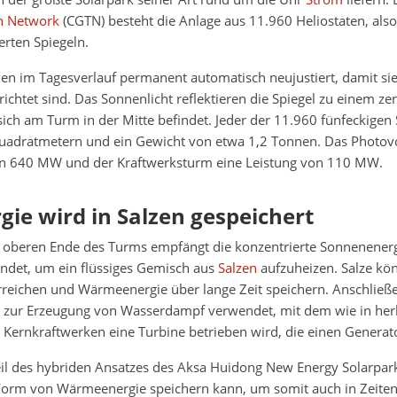
on Network
(CGTN) besteht die Anlage aus 11.960 Heliostaten, also
rten Spiegeln.
den im Tagesverlauf permanent automatisch neujustiert, damit si
ichtet sind. Das Sonnenlicht reflektieren die Spiegel zu einem ze
ich am Turm in der Mitte befindet. Jeder der 11.960 fünfeckigen 
uadratmetern und ein Gewicht von etwa 1,2 Tonnen. Das Photovo
on 640 MW und der Kraftwerksturm eine Leistung von 110 MW.
gie wird in Salzen gespeichert
 oberen Ende des Turms empfängt die konzentrierte Sonnenenergi
ndet, um ein flüssiges Gemisch aus
Salzen
aufzuheizen. Salze kö
reichen und Wärmeenergie über lange Zeit speichern. Anschließe
it zur Erzeugung von Wasserdampf verwendet, mit dem wie in h
 Kernkraftwerken eine Turbine betrieben wird, die einen Generato
il des hybriden Ansatzes des Aksa Huidong New Energy Solarparks
 Form von Wärmeenergie speichern kann, um somit auch in Zeite