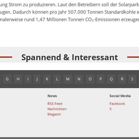
ng Strom zu produzieren. Laut den Betreibern soll der Solarpark
gen. Dadurch können pro Jahr 507.000 Tonnen Standardkohle e
malerweise rund 1,47 Millionen Tonnen CO₂-Emissionen erzeuge
Spannend & Interessant
G
H
I
J
K
L
M
N
O
P
Q
R
S
News
Social Media
RSS-Feed
Facebook
Nachrichten
X
Magazin