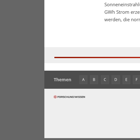
Sonneneinstrahlu
GWh Strom erzeu
werden, die nor
Themen
A
B
C
D
E
F