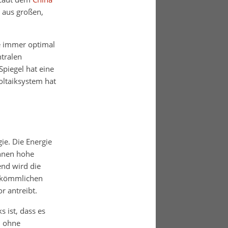
 aus großen,
e immer optimal
ntralen
Spiegel hat eine
ltaiksystem hat
e. Die Energie
nnen hohe
nd wird die
erkömmlichen
r antreibt.
 ist, dass es
n ohne