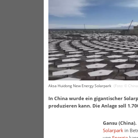
Aksa Huidong New Energy Solarpark
(Foto: ©
China
In China wurde ein gigantischer Sola
produzieren kann. Die Anlage soll 1.7
Gansu (China).
Solarpark
in Bet
von
Energie
kann