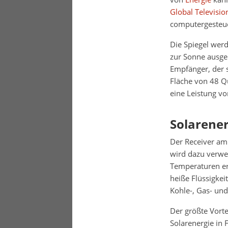
Global Televisi
computergesteue
Die Spiegel wer
zur Sonne ausger
Empfänger, der s
Fläche von 48 Q
eine Leistung v
Solarener
Der Receiver am
wird dazu verwe
Temperaturen er
heiße Flüssigke
Kohle-, Gas- und
Der größte Vorte
Solarenergie in