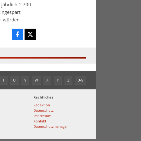
 jährlich 1.700
ingespart
n würden.
T
U
V
W
X
Y
Z
0-9
Rechtliches
Redaktion
Datenschutz
Impressum
Kontakt
Datenschutzmanager