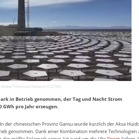
 Global Television Network (CGTN)
)
rpark in Betrieb genommen, der Tag und Nacht Strom
00 GWh pro Jahr erzeugen.
In der chinesischen Provinz Gansu wurde kürzlich der Aksa Hui
rieb genommen. Dank einer Kombination mehrere Technologien
 der größte Solarpark seiner Art rund um die Uhr
Strom
liefern.