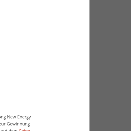
dong New Energy
 zur Gewinnung
 Laut dem
China