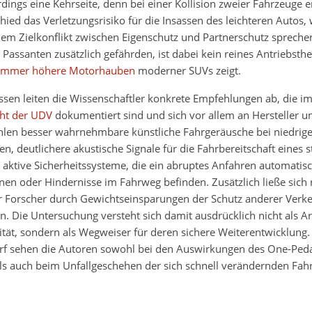
rdings eine Kehrseite, denn bei einer Kollision zweier Fahrzeuge 
ied das Verletzungsrisiko für die Insassen des leichteren Autos,
nem Zielkonflikt zwischen Eigenschutz und Partnerschutz spreche
Passanten zusätzlich gefährden, ist dabei kein reines Antriebsth
immer höhere Motorhauben
moderner SUVs zeigt.
sen leiten die Wissenschaftler konkrete Empfehlungen ab, die im
ht der UDV
dokumentiert sind und sich vor allem an Hersteller u
ählen besser wahrnehmbare künstliche Fahrgeräusche bei niedrig
n, deutlichere akustische Signale für die Fahrbereitschaft eines
aktive Sicherheitssysteme, die ein abruptes Anfahren automatis
en oder Hindernisse im Fahrweg befinden. Zusätzlich ließe sich
r Forscher durch Gewichtseinsparungen der Schutz anderer Verk
n. Die Untersuchung versteht sich damit ausdrücklich nicht als 
ität, sondern als Wegweiser für deren sichere Weiterentwicklung.
f sehen die Autoren sowohl bei den Auswirkungen des One-Peda
ls auch beim Unfallgeschehen der sich schnell verändernden Fahr