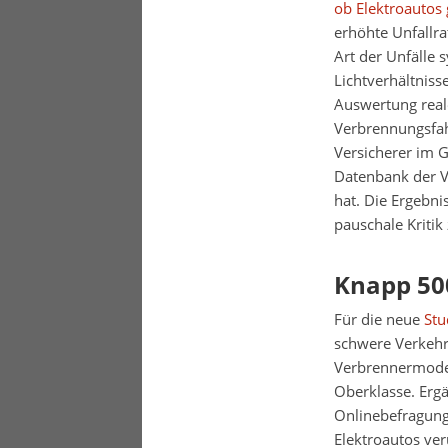
ob Elektroautos 
erhöhte Unfallrat
Art der Unfälle
Lichtverhältniss
Auswertung reale
Verbrennungsfah
Versicherer im G
Datenbank der Ve
hat. Die Ergebni
pauschale Kritik 
Knapp 500
Für die neue
Stu
schwere Verkehrs
Verbrennermodel
Oberklasse. Ergä
Onlinebefragung 
Elektroautos ve