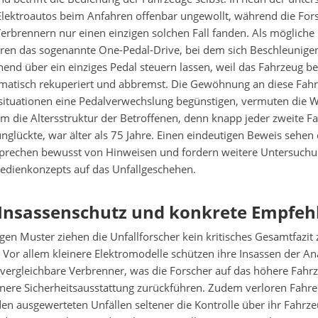
Elektroautos beim Anfahren offenbar ungewollt, während die For
erbrennern nur einen einzigen solchen Fall fanden. Als mögliche
ren das sogenannte One-Pedal-Drive, bei dem sich Beschleunige
hend über ein einziges Pedal steuern lassen, weil das Fahrzeug b
matisch rekuperiert und abbremst. Die Gewöhnung an diese Fahr
situationen eine Pedalverwechslung begünstigen, vermuten die W
dem die Altersstruktur der Betroffenen, denn knapp jeder zweite Fa
nglückte, war älter als 75 Jahre. Einen eindeutigen Beweis sehen
e sprechen bewusst von Hinweisen und fordern weitere Untersuc
Bedienkonzepts auf das Unfallgeschehen.
 Insassenschutz und konkrete Empfe
ligen Muster ziehen die Unfallforscher kein kritisches Gesamtfazit 
. Vor allem kleinere Elektromodelle schützen ihre Insassen der An
 vergleichbare Verbrenner, was die Forscher auf das höhere Fah
nere Sicherheitsausstattung zurückführen. Zudem verloren Fahre
den ausgewerteten Unfällen seltener die Kontrolle über ihr Fahrz