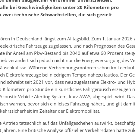
von denen baugleicher Verbrenner unterscheiden.
fälle bei Geschwindigkeiten unter 20 Kilometern pro
 zwei technische Schwachstellen, die sich gezielt
hören in Deutschland längst zum Alltagsbild. Zum 1. Januar 2026
rieelektrische Fahrzeuge zugelassen, und nach Prognosen des Ge
te ihr Anteil am Pkw-Bestand bis 2040 auf etwa 60 Prozent stei
rieb verändert sich jedoch nicht nur die Energieversorgung des V
äuschkulisse. Während Verbrennungsmotoren schon im Leerlauf 
ich Elektrofahrzeuge bei niedrigem Tempo nahezu lautlos. Der Ge
und schreibt seit 2021 vor, dass neu zugelassene Elektro- und Hy
0 Kilometern pro Stunde ein künstliches Fahrgeräusch erzeugen 
coustic Vehicle Alerting System, kurz AVAS, abgespielt wird. Das
sch warnen, bevor sich ein leises Fahrzeug nähert, und gilt damit
kehrssicherheit im Zeitalter der Elektromobilität.
se Antrieb tatsächlich auf das Unfallgeschehen auswirkt, beschäftig
 Jahren. Eine britische Analyse offizieller Verkehrsdaten hatte zul