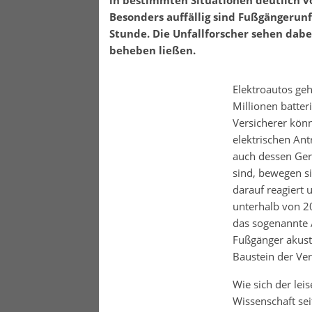
in bestimmten Situationen deutlich 
Besonders auffällig sind Fußgängerun
Stunde. Die Unfallforscher sehen dabei
beheben ließen.
Elektroautos ge
Millionen batte
Versicherer könn
elektrischen Ant
auch dessen Ger
sind, bewegen s
darauf reagiert 
unterhalb von 2
das sogenannte A
Fußgänger akusti
Baustein der Ver
Wie sich der lei
Wissenschaft seit