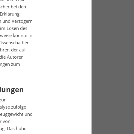
scher bei den
 Erklärung
n und Verzögern
eim Lösen des
weise könnte in
issenschaftler.
hrer, der auf
 die Autoren
hungen zum
hlungen
zur
alyse zufolge
rzeuggewicht und
r von
eug. Das hohe