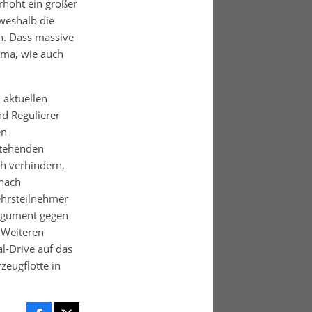
erhöht ein großer
 weshalb die
n. Dass massive
ema, wie auch
 aktuellen
nd Regulierer
en
 stehenden
ch verhindern,
 nach
ehrsteilnehmer
Argument gegen
 Weiteren
l-Drive auf das
zeugflotte in