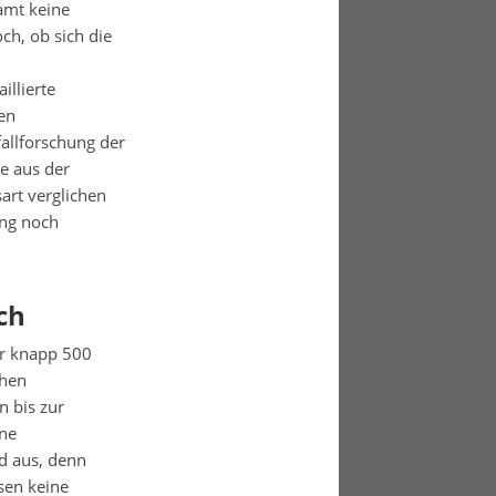
amt keine
och, ob sich die
illierte
en
allforschung der
e aus der
art verglichen
ung noch
ch
er knapp 500
chen
 bis zur
ine
d aus, denn
sen keine