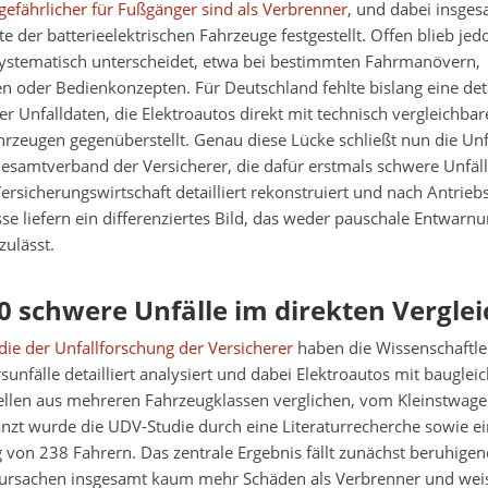
gefährlicher für Fußgänger sind als Verbrenner
, und dabei insges
e der batterieelektrischen Fahrzeuge festgestellt. Offen blieb jed
 systematisch unterscheidet, etwa bei bestimmten Fahrmanövern,
en oder Bedienkonzepten. Für Deutschland fehlte bislang eine deta
r Unfalldaten, die Elektroautos direkt mit technisch vergleichbar
rzeugen gegenüberstellt. Genau diese Lücke schließt nun die Unf
esamtverband der Versicherer, die dafür erstmals schwere Unfäll
rsicherungswirtschaft detailliert rekonstruiert und nach Antriebs
sse liefern ein differenziertes Bild, das weder pauschale Entwarn
zulässt.
 schwere Unfälle im direkten Verglei
die der Unfallforschung der Versicherer
haben die Wissenschaftl
unfälle detailliert analysiert und dabei Elektroautos mit bauglei
len aus mehreren Fahrzeugklassen verglichen, vom Kleinstwagen
nzt wurde die UDV-Studie durch eine Literaturrecherche sowie e
von 238 Fahrern. Das zentrale Ergebnis fällt zunächst beruhigen
rursachen insgesamt kaum mehr Schäden als Verbrenner und wei