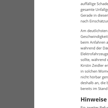
auffällige Schad
gesamte Unfallge
Gerade in diesem
nach Einschätzun
Am deutlichsten 
Geschwindigkeits
beim Anfahren a
während der Däm
Elektrofahrzeuge
sollte, während 
Kirstin Zeidler 
in solchen Mome
nicht hörbar gen
deshalb an, die
bereits im Stand
Hinweise
Ein zweiter Befu