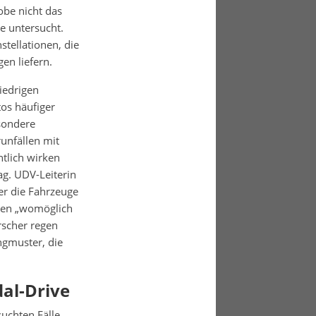
obe nicht das
e untersucht.
tellationen, die
en liefern.
iedrigen
tos häufiger
sondere
unfällen mit
ntlich wirken
ag. UDV-Leiterin
er die Fahrzeuge
ien „womöglich
rscher regen
ngmuster, die
al-Drive
suchten Fälle