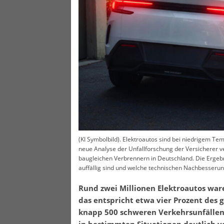
(KI Symbolbild). Elektroautos sind bei niedrigem Te
neue Analyse der Unfallforschung der Versicherer ve
baugleichen Verbrennern in Deutschland. Die Ergebn
auffällig sind und welche technischen Nachbesserun
Rund zwei Millionen Elektroautos war
das entspricht etwa vier Prozent des
knapp 500 schweren Verkehrsunfällen z