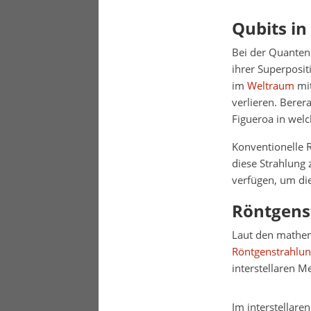
Qubits in
Bei der Quanten
ihrer Superposit
im
Weltraum
mit
verlieren. Bere
Figueroa in welc
Konventionelle R
diese Strahlung
verfügen, um die
Röntgens
Laut den mathem
Röntgenstrahlu
interstellaren 
Im interstellare