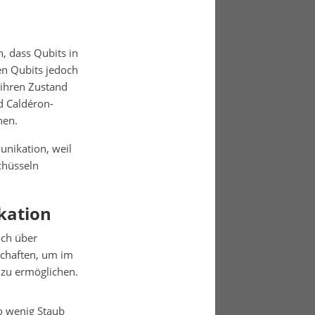
, dass Qubits in
n Qubits jedoch
ihren Zustand
d Caldéron-
nen.
unikation, weil
chüsseln
kation
och über
schaften, um im
 zu ermöglichen.
o wenig Staub