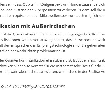
en sein, dass Qubits im Röntgenspektrum Hunderttausende Licht
ei den Zustand der Superposition zu verlieren. Zudem soll die in
it dem optischen oder Mikrowellenspektrum auch möglich sein
ation mit Außerirdischen
n ist die Quantenkommunikation besonders geeignet zur Kommu
ivilisationen, weil davon auszugehen ist, dass diese hoch entwick
mit der entsprechenden Empfangstechnologie sind. Sie gehen abe
etation der Nachrichten problematisch ist.
der Quantenkommunikation einsatzbereit ist, ist zudem noch unkl
Physiker bildet also vorerst nur die mathematische Basis für di
ernen, kann aber nicht beantworten, wann diese in der Realität 
w D, doi: 10.1103/PhysRevD.105.123033