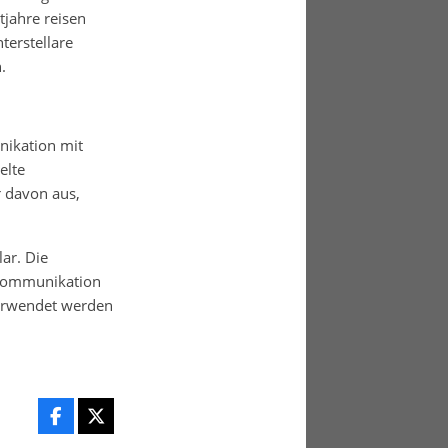
jahre reisen
terstellare
.
nikation mit
elte
r davon aus,
ar. Die
e Kommunikation
verwendet werden