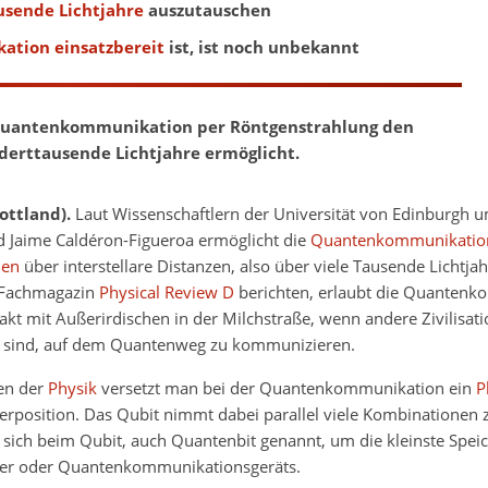
usende Lichtjahre
auszutauschen
tion einsatzbereit
ist, ist noch unbekannt
 Quantenkommunikation per Röntgenstrahlung den
derttausende Lichtjahre ermöglicht.
ottland).
Laut Wissenschaftlern der Universität von Edinburgh u
d Jaime Caldéron-Figueroa ermöglicht die
Quantenkommunikatio
hen
über interstellare Distanzen, also über viele Tausende Lichtja
 Fachmagazin
Physical Review D
berichten, erlaubt die Quanten
t mit Außerirdischen in der Milchstraße, wenn andere Zivilisat
e sind, auf dem Quantenweg zu kommunizieren.
en der
Physik
versetzt man bei der Quantenkommunikation ein
P
erposition. Das Qubit nimmt dabei parallel viele Kombinationen
t sich beim Qubit, auch Quantenbit genannt, um die kleinste Speic
r oder Quantenkommunikationsgeräts.