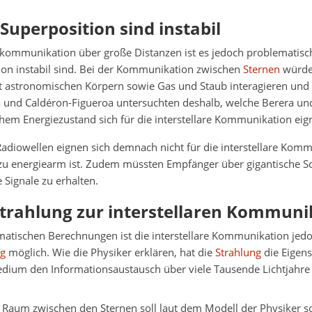
 Superposition sind instabil
kommunikation über große Distanzen ist es jedoch problematisch
ion instabil sind. Bei der Kommunikation zwischen
Sternen
würde
 astronomischen Körpern sowie Gas und Staub interagieren und 
ra und Caldéron-Figueroa untersuchten deshalb, welche Berera un
hem Energiezustand sich für die interstellare Kommunikation eig
adiowellen eignen sich demnach nicht für die interstellare Komm
 zu energiearm ist. Zudem müssten Empfänger über gigantische S
 Signale zu erhalten.
trahlung zur interstellaren Kommuni
atischen Berechnungen ist die interstellare Kommunikation jed
ng
möglich. Wie die Physiker erklären, hat die
Strahlung
die Eigen
Medium den Informationsaustausch über viele Tausende Lichtjahre
n Raum zwischen den Sternen soll laut dem Modell der Physiker s