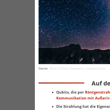
Sterne
(Foto: ©
Denis Degioanni
,
unsplash.com
)
Auf d
Qubits, die per
Röntgenstrah
Kommunikation mit Außerir
Die Strahlung hat die Eigen