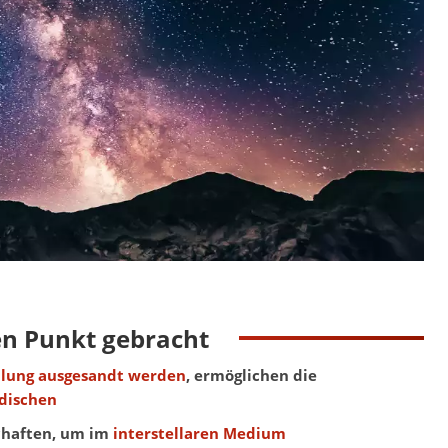
en Punkt gebracht
lung ausgesandt werden
, ermöglichen die
dischen
schaften, um im
interstellaren Medium