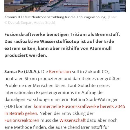
Atommüll liefert Neutronenstrahlung für die Tritiumgewinnung
(Foto:
©
Dvorak-Stepan
,
Adobe Stock
)
Fusionskraftwerke benötigen Tritium als Brennstoff.
Das radioaktive Wasserstoffisotop ist auf der Erde
extrem selten, kann aber mithilfe von Atommüll
produziert werden.
Santa Fe (U.S.A.).
Die
Kernfusion
soll in Zukunft CO₂-
neutralen Strom produzieren und damit eines der größten
Probleme der Menschen lösen. Laut Gutachten eines
internationalen Expertengremiums im Auftrag der
damaligen Forschungsministerin Bettina Stark-Watzinger
(FDP) könnten
kommerzielle Fusionskraftwerke bereits 2045
in Betrieb gehen
. Neben der Entwicklung der
Fusionsreaktoren
muss die
Wissenschaft
dazu aber noch
eine Methode finden, die ausreichend Brennstoff für