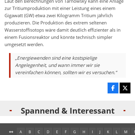
Laut den Berechnungen von Tarnowsky kann eine Anlage
zur Tritiumproduktion mit einer Leistung eines einem
Gigawatt (GW) etwa zwei Kilogramm Tritium jährlich
produzieren. Die Produktion des extrem seltenen
Wasserstoffisotops wäre damit deutlich effizienter als in
einem Fusionsreaktor und könnte technisch simpler
umgesetzt werden.
„Energiewenden sind eine kostspielige
Angelegenheit, und wann immer wir sie
vereinfachen können, sollten wir es versuchen.“
Spannend & Interessant
A
B
C
D
E
F
G
H
I
J
K
L
M