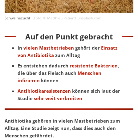
Schweinezucht
(Foto: ©
Matthieu Pétiard
,
unsplash.com
)
Auf den Punkt gebracht
In
vielen Mastbetrieben
gehört der
Einsatz
von Antibiotika
zum Alltag
Es entstehen dadurch
resistente Bakterien
,
die über das Fleisch auch
Menschen
infizieren
können
Antibiotikaresistenzen
können sich laut der
Studie
sehr weit verbreiten
Antibiotika gehören in vielen Mastbetrieben zum
Alltag. Eine Studie zeigt nun, dass dies auch den
Menschen gefährdet.