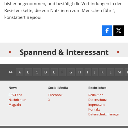
bisher angenommen, und bestätigt die Verbindungen in der
Resistenzkette, die von Nutztieren zum Menschen führt“,
konstatiert Bejaoui.
Spannend & Interessant
A
B
C
D
E
F
G
H
I
J
K
L
M
News
Social Media
Rechtliches
RSS-Feed
Facebook
Redaktion
Nachrichten
X
Datenschutz
Magazin
Impressum
Kontakt
Datenschutzmanager