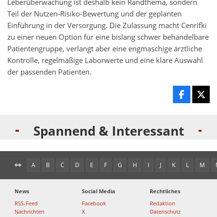
Leberüberwachung ist deshalb kein Randthema, sondern
Teil der Nutzen-Risiko-Bewertung und der geplanten
Einführung in der Versorgung. Die Zulassung macht Cenrifki
zu einer neuen Option für eine bislang schwer behandelbare
Patientengruppe, verlangt aber eine engmaschige ärztliche
Kontrolle, regelmäßige Laborwerte und eine klare Auswahl
der passenden Patienten.
Spannend & Interessant
A
B
C
D
E
F
G
H
I
J
K
L
M
News
Social Media
Rechtliches
RSS-Feed
Facebook
Redaktion
Nachrichten
X
Datenschutz